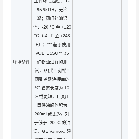
工作环境湿度：0 -
95 % RH，无冷
凝；阀门处油温
***：-20 °C 至 +120
°C（-4 °F 至 +248
°F）；*** 基于使用
VOLTESSO™ 35
环境条件
矿物油进行的测
试，从供油或回油
阀到监测连接点的
¼" 管道长度为 10
米或更短，且变压
器供油阀体积为
200ml 或更少。对
于低于 -20 ºC 的油
温，GE Vernova 建