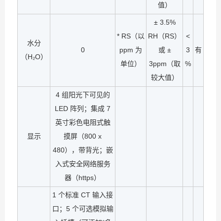
值）
± 3.5%
* RS（以
RH（RS）
<
水分
0
ppm 为
或 ±
3
有
（H₂O）
单位）
3ppm（取
%
较大值）
4 组阳光下可见的
LED 阵列；集成 7
英寸彩色电阻式触
显示
摸屏（800 x
480），带背光；嵌
入式安全网络服务
器（https）
1 个标准 CT 输入接
口；5 个可选模拟输