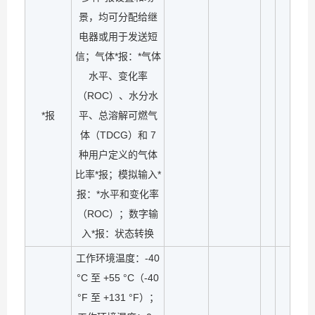
景，均可分配给继
电器或用于发送短
信；气体*报：*气体
水平、变化率
（ROC）、水分水
*报
平、总溶解可燃气
体（TDCG）和 7
种用户定义的气体
比率*报；模拟输入*
报：*水平和变化率
（ROC）；数字输
入*报：状态转换
工作环境温度：-40
°C 至 +55 °C（-40
°F 至 +131 °F）；