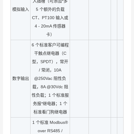
入插槽（可添加*多
模拟输入
5 个额外的负载
CT、PT100 输入或
4 - 20mA 传感器
卡）
6 个标准客户可编程
干触点继电器（C
型，SPDT），常开
/ 常闭，10A
数字输出
@250Vac 阻性负
载，8A @30Vdc 阻
性负载；1 个标准服
务报*继电器；1 个
标准看门狗继电器
1 个标准 Modbus®
over RS485 /