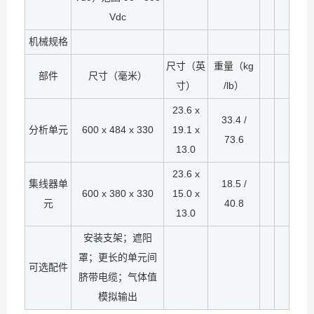
Vdc
机械规格
尺寸（英
重量（kg
部件
尺寸（毫米）
寸）
/lb）
23.6 x
33.4 /
分析单元
600 x 484 x 330
19.1 x
73.6
13.0
23.6 x
集线器单
18.5 /
600 x 380 x 330
15.0 x
元
40.8
13.0
安装支架；遮阳
罩；更长的单元间
可选配件
脐带电缆；气体值
模拟输出