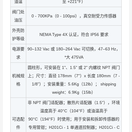
油温
至 +221°F）
阀门处
0 - 700KPa（0 - 100psi），真空耐受力传感器
油压
外壳防
NEMA Type 4X 认证，符合 IP56 要求
护等级
电源要
90–132 Vac 或 180–264 Vac 可切换，47–63 Hz，
求
*大 475VA
圆柱形，可安装在 1"、1.5" 或 2" 内螺纹 NPT 阀门
机械规
上；尺寸：直径 178mm（7"）x 长度 180mm（7 -
格
1/8"）；安装重量：5.6Kg（12lb）； shipping
weight：6.9Kg（15lb）
非 NPT 阀门适配器；散热片适配器（1.5"），环境
温度高于 40°C（104°F）或油温高于
可选配
90°C（194°F）时使用；用于安装和拆卸传感器的
件
专用管钳；H201Ci - 1 单通道控制器；H201Ci - C