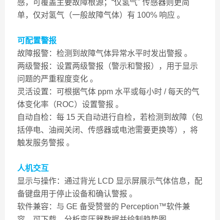
感，可覆盖主要故障根源；“仅氢气" 传感器则更简
单，仅对氢气（一般故障气体）有 100% 响应 。
可配置警报
故障报警：检测到故障气体异常水平时发出警报 。
两级警报：设置两级警报（警示和警报），用于显示
问题的严重程度变化 。
灵活设置：可根据气体 ppm 水平或每小时 / 每天的气
体变化率（ROC）设置警报 。
自动自检：每 15 天自动进行自检，若检测到故障（包
括停电、油阀关闭、传感器或电池需要更换等），将
触发服务警报 。
人机交互
显示与操作：通过背光 LCD 显示屏展示气体信息，配
备键盘用于停止设备和确认警报 。
软件兼容：与 GE 备受赞誉的 Perception™软件兼
容，可下载、分析变压器数据并绘制趋势图 。