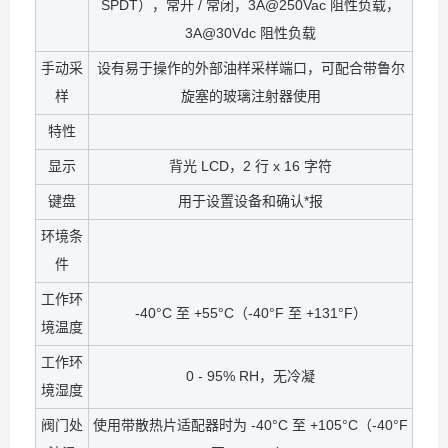
SPDT），常开 / 常闭，3A@250Vac 阻性负载，
3A@30Vdc 阻性负载
手动采
设有易于操作的外部油样采样端口，可配合带鲁尔
样
旋塞的玻璃注射器使用
特性
显示
背光 LCD，2 行 x 16 字符
键盘
用于设置设备和确认*报
环境条
件
工作环
-40°C 至 +55°C（-40°F 至 +131°F）
境温度
工作环
0 - 95% RH，无冷凝
境湿度
阀门处
使用带散热片适配器时为 -40°C 至 +105°C（-40°F