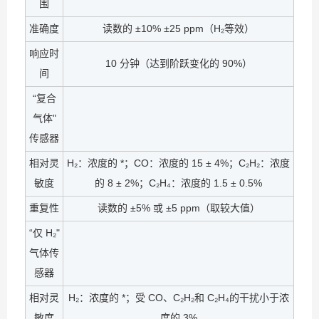
围
准确度
读数的 ±10% ±25 ppm（H₂等效）
响应时
10 分钟（达到阶跃变化的 90%）
间
“复合
气体"
传感器
相对灵
H₂：浓度的 *；CO：浓度的 15 ± 4%；C₂H₂：浓度
敏度
的 8 ± 2%；C₂H₄：浓度的 1.5 ± 0.5%
重复性
读数的 ±5% 或 ±5 ppm（取较大值）
“仅 H₂"
气体传
感器
相对灵
H₂：浓度的 *；受 CO、C₂H₂和 C₂H₄的干扰小于浓
敏度
度的 3%