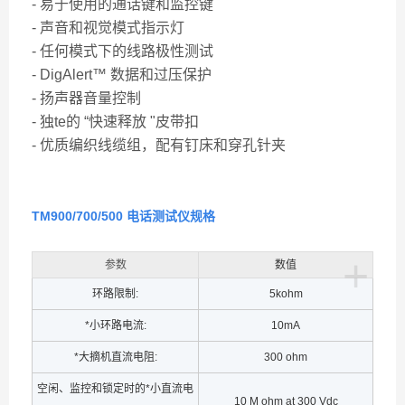
- 易于使用的通话键和监控键
- 声音和视觉模式指示灯
- 任何模式下的线路极性测试
- DigAlert™ 数据和过压保护
- 扬声器音量控制
- 独te的 “快速释放 "皮带扣
- 优质编织线缆组，配有钉床和穿孔针夹
TM900/700/500
电话测试仪规格
+
参数
数
值
环路限制:
5kohm
*小环路电流:
10mA
*大摘机直流电阻:
300 ohm
空闲、监控和锁定时的*小直流电
10 M ohm at 300 Vdc