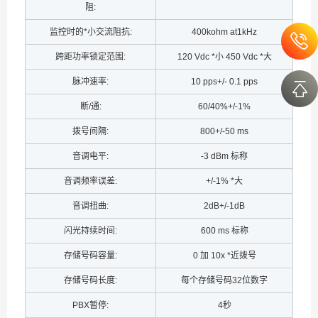
阻:
监控时的*小交流阻抗:
400kohm at1kHz
跨距功率锁定范围:
120 Vdc *小 450 Vdc *大
脉冲速率:
10 pps+/- 0.1 pps
断/通:
60/40%+/-1%
拨号间隔:
800+/-50 ms
音调电平:
-3 dBm 标称
音调频率误差:
+/-1% *大
音调扭曲:
2dB+/-1dB
闪光持续时间:
600 ms 标称
存储号码容量:
0 加 10x *近拨号
存储号码长度:
每个存储号码32位数字
PBX暂停:
4秒