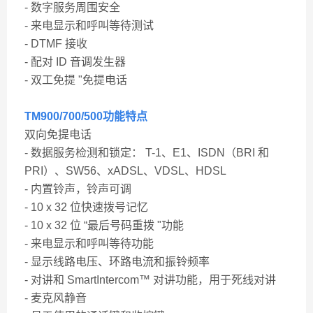
- 数字服务周围安全
- 来电显示和呼叫等待测试
- DTMF 接收
- 配对 ID 音调发生器
- 双工免提 "免提电话
TM900
/700/500
功能特点
双向免提电话
- 数据服务检测和锁定： T-1、E1、ISDN（BRI 和
PRI）、SW56、xADSL、VDSL、HDSL
- 内置铃声，铃声可调
- 10 x 32 位快速拨号记忆
- 10 x 32 位 “最后号码重拨 "功能
- 来电显示和呼叫等待功能
- 显示线路电压、环路电流和振铃频率
- 对讲和 SmartIntercom™ 对讲功能，用于死线对讲
- 麦克风静音