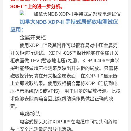
SOFT™上的进一步分析。
加拿大NDB XDP-II 手持式局部放电测试仪
应用：
金属开关柜
使用XDP-II™及其附件可以很容易对中压金属壳
开关柜进行测试。 XDP-II-016™探针能够在金属开关
柜表面做 TEV (暂态地电压) 检测。XDP-II-406™声学
探针能够做超声检测来反映出开关柜的局放。只需将
磁吸探针安装在开关柜金属表面，在XDP-II™显示器
上立即读取结果。使用双相耦合器将XDP-II连接到电
压指示系统(VIS或VPIS)，用于同步的局放检测。此技
术能够去除高噪音因此能帮助操作员做出正确的决
定。
电缆接头
电容式探头允许XDP-II™在电缆中间接头和终端
头上安全地测量局部放电活动。