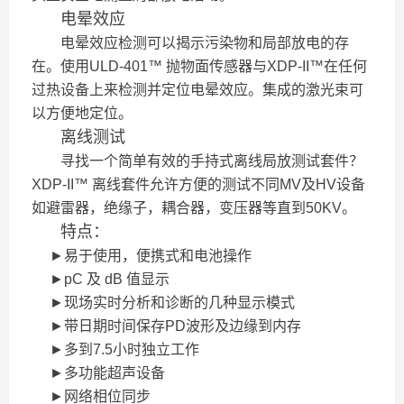
电晕效应
电晕效应检测可以揭示污染物和局部放电的存
在。使用ULD-401™ 抛物面传感器与XDP-II™在任何
过热设备上来检测并定位电晕效应。集成的激光束可
以方便地定位。
离线测试
寻找一个简单有效的手持式离线局放测试套件？
XDP-II™ 离线套件允许方便的测试不同MV及HV设备
如避雷器，绝缘子，耦合器，变压器等直到50KV。
特点：
►
易于使用，便携式和电池操作
►
pC
及 dB 值显示
►
现场实时分析和诊断的几种显示模式
►
带日期时间保存
PD
波形及边缘到内存
►
多到
7.5
小时独立工作
►
多功能超声设备
►
网络相位同步