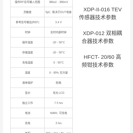
操作
RF
信号输入范围
380uV - 380mV
XDP-II-016 TEV
灵敏度
5pC,
取决于
DUT
电容
传感器技术参数
参考信号输出
(REF)
3.4 V
XDP-012
双相耦
时钟
实时内部时钟
合器技术参数
操作温度
-20 - 50°C
存储温度
-20 - 50°C
HFCT- 20/60
高
充电温度
0 - 50°C
频钳技术参数
湿度
0 - 95%
无冷凝
液体保护
防溅
显示
背光
LCD
独立工作
7.5 hrs
电池
NiMH,
可充电
充电
3 hrs