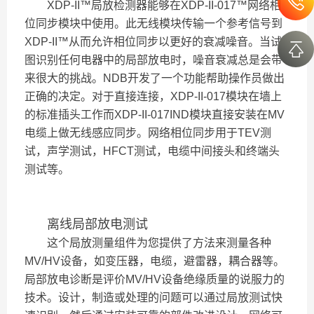
XDP-II
™局放检测器能够在XDP-II-017™网络相
位同步模块中使用。此无线模块传输一个参考信号到
XDP-II™从而允许相位同步以更好的衰减噪音。当试
图识别任何电器中的局部放电时，噪音衰减总是会带
来很大的挑战。NDB开发了一个功能帮助操作员做出
正确的决定。对于直接连接，XDP-II-017模块在墙上
的标准插头工作而XDP-II-017IND模块直接安装在MV
电缆上做无线感应同步。网络相位同步用于TEV测
试，声学测试，HFCT测试，电缆中间接头和终端头
测试等。
离线局部放电测试
这个局放测量组件为您提供了方法来测量各种
MV/HV设备，如变压器，电缆，避雷器，耦合器等。
局部放电诊断是评价MV/HV设备绝缘质量的说服力的
技术。设计，制造或处理的问题可以通过局放测试快