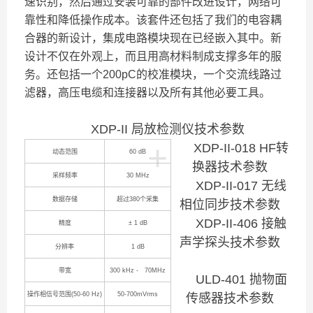
速识别，然后通过安装可靠的部件改进设计，网络可
靠性和降低操作成本。该套件还包括了我们的电容耦
合器的新设计，集成电路模块现在已经嵌入其中。新
设计不仅在外观上，而且用高材料制成支撑多年的服
务。还包括一个200pC的校准模块，一个交流线路过
滤器，高压电缆和连接器以及所有其他必要工具。
XDP-II
局放检测仪技术参数
+
XDP-II-018 HF
转
动态范围
60 dB
换器技术参数
采样频率
30 MHz
XDP-II-017
无线
数据存储
超过
380
个采集
相位同步技术参数
XDP-II-406
接触
精度
± 1 dB
声学探头技术参数
分辨率
1 dB
带宽
300 kHz - 70MHz
ULD-401
抛物面
操作相信号范围
(50-60 Hz)
50-700mVrms
传感器技术参数