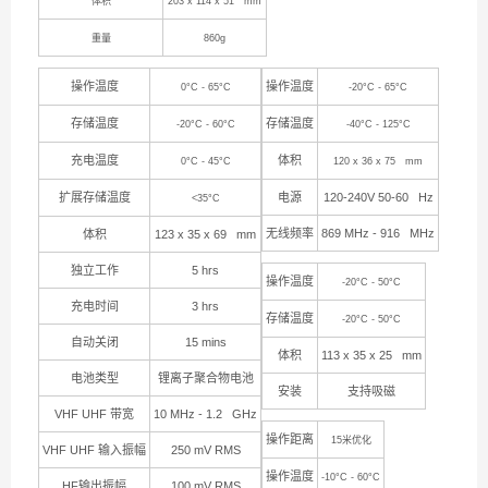
体积
203 x 114 x 51 mm
重量
860g
操作温度
操作温度
0°C - 65°C
-20°C - 65°C
存储温度
存储温度
-20°C - 60°C
-40°C - 125°C
充电温度
体积
0°C - 45°C
120 x 36 x 75 mm
扩展存储温度
电源
120-240V 50-60 Hz
<35°C
无线频率
869 MHz - 916 MHz
体积
123 x 35 x 69 mm
独立工作
5 hrs
操作温度
-20°C - 50°C
充电时间
3 hrs
存储温度
-20°C - 50°C
自动关闭
15 mins
体积
113 x 35 x 25 mm
电池类型
锂离子聚合物电池
安装
支持吸磁
VHF UHF
带宽
10 MHz - 1.2 GHz
操作距离
15
米优化
VHF UHF
输入振幅
250 mV RMS
操作温度
-10°C - 60°C
HF
输出振幅
100 mV RMS