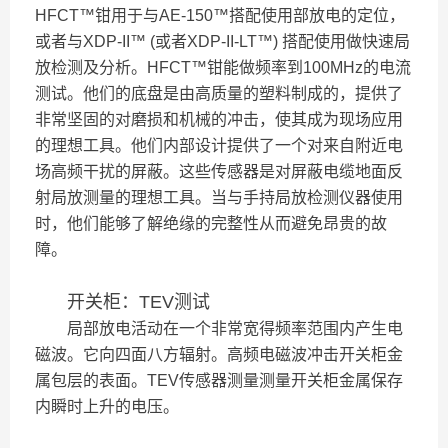
HFCT™钳用于与AE-150™搭配使用部放电的定位，
或者与XDP-II™ (或者XDP-II-LT™) 搭配使用做快速局
放检测及分析。HFCT™钳能做频率到100MHz的电流
测试。他们的底盘是由高质量的塑料制成的，提供了
非常坚固的对磨损和机械的冲击，使其成为现场应用
的理想工具。他们内部设计提供了一个对来自附近电
场高频干扰的屏蔽。这些传感器是对屏蔽电缆地面反
射局放测量的理想工具。当与手持局放检测仪器使用
时，他们能够了解绝缘的完整性从而避免昂贵的故
障。
开关柜：TEV测试
局部放电活动在一个非常宽得频率范围内产生电
磁波。它向四面八方辐射。高频电磁波冲击开关柜金
属包层的表面。TEV传感器测量测量开关柜金属保存
内瞬时上升的电压。