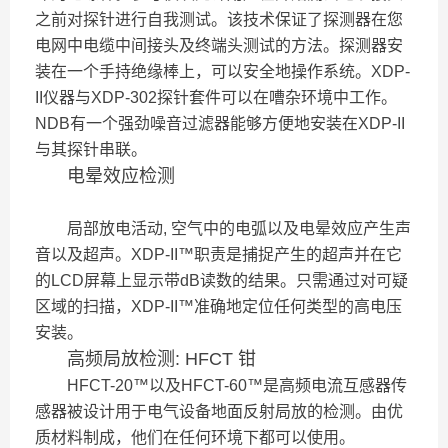
之前对探针进行自我测试。该技术保证了探测器在您
电网中电缆中间接头及终端头测试的方法。探测器安
装在一个手持绝缘棒上，可以安全地操作系统。XDP-
II仪器与XDP-302探针套件可以在嘈杂环境中工作。
NDB有一个强劲噪音过滤器能够方便地安装在XDP-II
与其探针串联。
电晕效应检测
局部放电活动, 空气中的电弧以及电晕效应产生声
音以及超声。XDP-II™职责是捕捉产生的超声并在它
的LCD屏幕上显示带dB读数的结果。只需通过对可疑
区域的扫描，XDP-II™准确地定位任何类型的高电压
安装。
高频局放检测: HFCT 钳
HFCT-20
™以及HFCT-60™是高频电流互感器传
感器被设计用于电气设备地面反射局放的检测。由优
质材料制成，他们在任何环境下都可以使用。