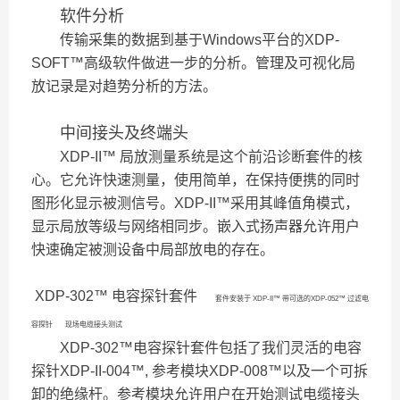
软件分析
传输采集的数据到基于Windows平台的XDP-
SOFT™高级软件做进一步的分析。管理及可视化局
放记录是对趋势分析的方法。
中间接头及终端头
XDP-II
™ 局放测量系统是这个前沿诊断套件的核
心。它允许快速测量，使用简单，在保持便携的同时
图形化显示被测信号。XDP-II™采用其峰值角模式，
显示局放等级与网络相同步。嵌入式扬声器允许用户
快速确定被测设备中局部放电的存在。
XDP-302
™ 电容探针套件
套件安装于 XDP-II™ 带可选的XDP-052™ 过滤电
容探针 现场电缆接头测试
XDP-302
™电容探针套件包括了我们灵活的电容
探针XDP-II-004™, 参考模块XDP-008™以及一个可拆
卸的绝缘杆。参考模块允许用户在开始测试电缆接头