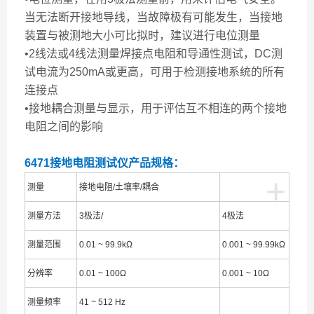
当无法断开接地导线，当故障极有可能发生，当接地
装置与被测地大小可比拟时，建议进行电位测量
•2线法或4线法测量焊接点电阻和导通性测试，DC测
试电流为250mA或更高，可用于检测接地系统的所有
连接点
•接地耦合测量与显示，用于评估互不相连的两个接地
电阻之间的影响
6471接地电阻测试仪产品规格：
+
测量
接地电阻/土壤率/耦合
测量方法
3极法/
4极法
测量范围
0.01 ~ 99.9kΩ
0.001 ~ 99.99kΩ
分辨率
0.01 ~ 100Ω
0.001 ~ 10Ω
测量频率
41 ~ 512 Hz