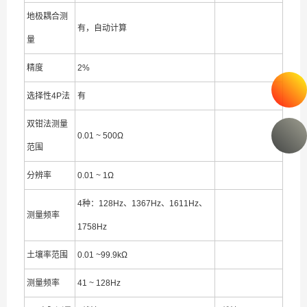
地极耦合测
有，自动计算
量
精度
2%
选择性4P法
有
双钳法测量
0.01 ~ 500Ω
范围
分辨率
0.01 ~ 1Ω
4种：128Hz、1367Hz、1611Hz、
测量频率
1758Hz
土壤率范围
0.01 ~99.9kΩ
测量频率
41 ~ 128Hz