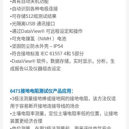
•具有自动关机功能
•自动识别各种电极连接
•可存储512组测试结果
•光隔离USB 通讯接口
•通过DataView® 可远程设定和操作
•可充电镍氢（NiMH ）电池
•坚固防尘防水外壳 – IP54
•符合接地标准 IEC 61557 4和 5部分
•DataView® 软件，数据存储，实时显示，分析，生
成报告以及仪器组态设定
6471接地电阻测试仪
产品应用：
•3极法测量接地棒或接地网的接地电阻，该方法仅适
用于容易断开接地连接导线的场合
•土壤电阻率测量，定位土壤电阻率低的位置，让接地
装置更经济合理
•电位测量，在用3极法测量前，用来评估电气安全。