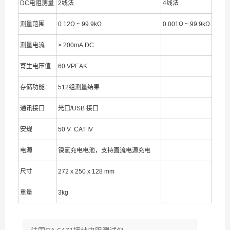
DC电阻测量
2线法
4线法
测量范围
0.12Ω ~ 99.9kΩ
0.001Ω ~ 99.9kΩ
测量电流
> 200mA DC
寄生电压值
60 VPEAK
存储功能
512组测量结果
通讯接口
光口/USB 接口
安规
50 V CAT IV
电源
镍氢充电电池，支持直流电源充电
尺寸
272 x 250 x 128 mm
重量
3kg