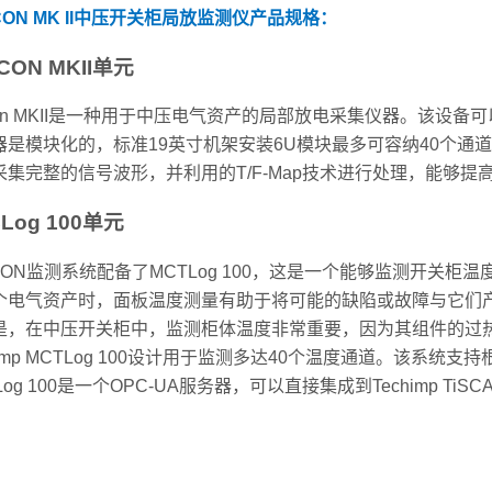
CON MK II中压开关柜局放监测仪
产品规格：
CON MKII单元
lcon MKII是一种用于中压电气资产的局部放电采集仪器。该
器是模块化的，标准19英寸机架安装6U模块最多可容纳40个通道，
II采集完整的信号波形，并利用的T/F-Map技术进行处理，能够
Log 100单元
LCON监测系统配备了MCTLog 100，这是一个能够监测开关
个电气资产时，面板温度测量有助于将可能的缺陷或故障与它们
是，在中压开关柜中，监测柜体温度非常重要，因为其组件的过
himp MCTLog 100设计用于监测多达40个温度通道。该系统支持根据IEC 
Log 100是一个OPC-UA服务器，可以直接集成到Techimp TiS