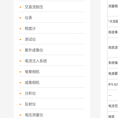
测量精
交直流耐压
仪表
*大双
照度计
局放事
测试仪
局放滤
紫外成像仪
电流注入系统
系统噪
电晕相机
电源要
成像相机
IPS 
分析仪
---
反射仪
电流范
电压测量仪
频率