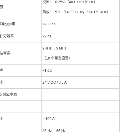
交流：±0.25%（40 Hz<f <70 Hz）
度
局放：±5 %（f = 300 kHz，Δf = 150 kHz）
脉冲分辨率
<200 ns
件分辨率
<2 ns
9 kHz ... 5 MHz
波带宽
（10 个带宽设置）
声
<1 pC
求
24 V DC / 0.5 A
820 感应电源
---
围
> 100 A
45 Hz ... 65 Hz