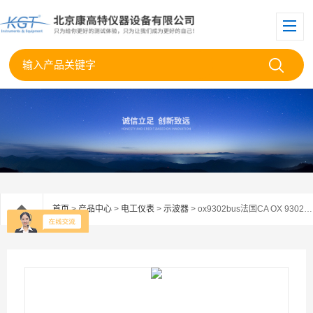
首页
>
产品中心
>
电工仪表
>
示波器
> ox9302bus法国CA OX 9302 BUS手持式示波器