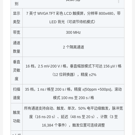
别
显示
7 英寸 WVGA TFT 彩色 LCD 触摸屏，分辨率 800x480，带
类型
LED 背光（可调节待机模式）
带宽
300 MHz
通道
2 个隔离通道
数量
垂直
16 档，2.5 mV-200 V / 格，垂直缩放模式下可达 156 μV / 格
灵敏
（12 位转换器），精度 ±2%
度
扫描
35 档，1 ns / 格至 200 s / 格，精度 ±[50ppm +500ps]，滚动
速度
模式 100 ms 至 200 s / 格
所有通道支持自动、触发、单次、50% 电平边缘触发，脉冲宽
触发
度（16 ns-20 s）、延迟（48 ns 至 20 s）、计数（3 至
功能
16,384 个事件），触发位置可连续调整