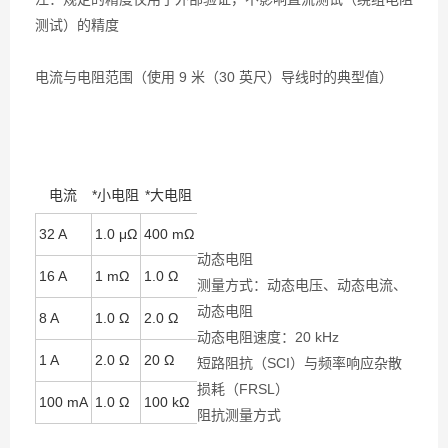
测试）的精度
电流与电阻范围（使用 9 米（30 英尺）导线时的典型值）
电流
*小电阻
*大电阻
32 A
1.0 μΩ
400 mΩ
动态电阻
16 A
1 mΩ
1.0 Ω
测量方式：动态电压、动态电流、
动态电阻
8 A
1.0 Ω
2.0 Ω
动态电阻速度：20 kHz
1 A
2.0 Ω
20 Ω
短路阻抗（SCI）与频率响应杂散
损耗（FRSL）
100 mA
1.0 Ω
100 kΩ
阻抗测量方式