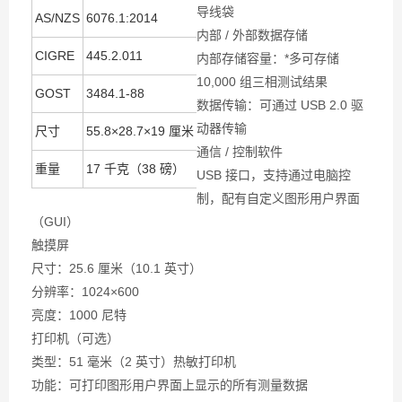
导线袋
AS/NZS
6076.1:2014
内部 / 外部数据存储
CIGRE
445.2.011
内部存储容量：*多可存储
10,000 组三相测试结果
GOST
3484.1-88
数据传输：可通过 USB 2.0 驱
动器传输
尺寸
55.8×28.7×19 厘米
通信 / 控制软件
重量
17 千克（38 磅）
USB 接口，支持通过电脑控
制，配有自定义图形用户界面
（GUI）
触摸屏
尺寸：25.6 厘米（10.1 英寸）
分辨率：1024×600
亮度：1000 尼特
打印机（可选）
类型：51 毫米（2 英寸）热敏打印机
功能：可打印图形用户界面上显示的所有测量数据