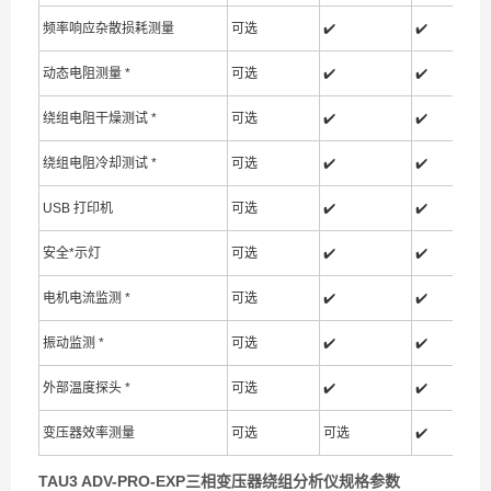
频率响应杂散损耗测量
可选
✔️
✔️
动态电阻测量 *
可选
✔️
✔️
绕组电阻干燥测试 *
可选
✔️
✔️
绕组电阻冷却测试 *
可选
✔️
✔️
USB 打印机
可选
✔️
✔️
安全*示灯
可选
✔️
✔️
电机电流监测 *
可选
✔️
✔️
振动监测 *
可选
✔️
✔️
外部温度探头 *
可选
✔️
✔️
变压器效率测量
可选
可选
✔️
TAU3 ADV-PRO-EXP三相变压器绕组分析仪
规格参数