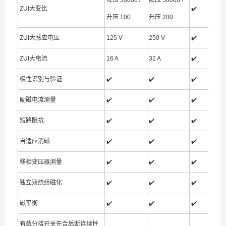
降压 50000 /
降压 50000 /
ZUI大变比
✔️
升压 100
升压 200
ZUI大感应电压
125 V
250 V
✔️
ZUI大电流
16 A
32 A
✔️
极性识别与验证
✔️
✔️
✔️
励磁电流测量
✔️
✔️
✔️
短路阻抗
✔️
✔️
✔️
自适应消磁
✔️
✔️
✔️
移相变压器测量
✔️
✔️
✔️
独立双绕组磁化
✔️
✔️
✔️
磁平衡
✔️
✔️
✔️
有载分接开关先合后断连续性