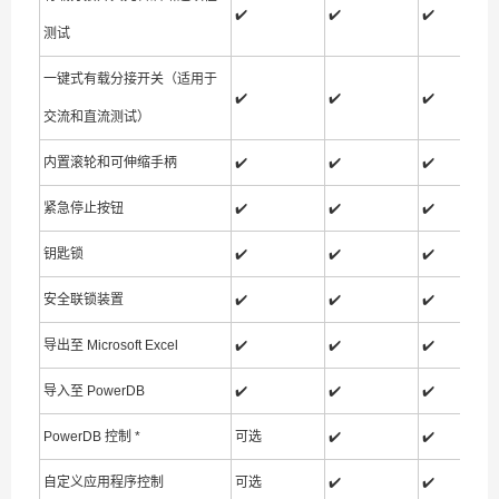
✔️
✔️
✔️
测试
一键式有载分接开关（适用于
✔️
✔️
✔️
交流和直流测试）
内置滚轮和可伸缩手柄
✔️
✔️
✔️
紧急停止按钮
✔️
✔️
✔️
钥匙锁
✔️
✔️
✔️
安全联锁装置
✔️
✔️
✔️
导出至 Microsoft Excel
✔️
✔️
✔️
导入至 PowerDB
✔️
✔️
✔️
PowerDB 控制 *
可选
✔️
✔️
自定义应用程序控制
可选
✔️
✔️