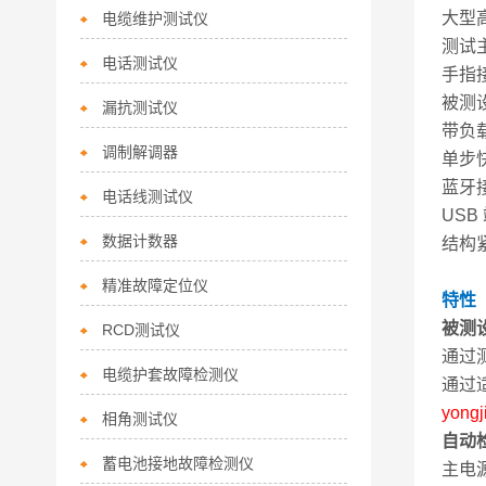
大型
电缆维护测试仪
测试
电话测试仪
手指
被测
漏抗测试仪
带负
调制解调器
单步
蓝牙
电话线测试仪
US
数据计数器
结构
精准故障定位仪
特性
被测
RCD测试仪
通过
电缆护套故障检测仪
通过
yongj
相角测试仪
自动
蓄电池接地故障检测仪
主电