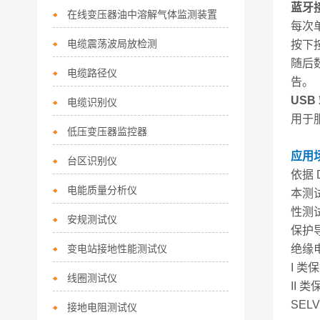
蓝牙
在线变压器油中溶解气体监测装置
每次
电缆震荡波局放检测
按下按
随后
电缆路径仪
告。
USB
电缆识别仪
用于
低压变压器监控器
应用
台区识别仪
依据 
电能质量分析仪
本测试
性测
安规测试仪
保护导
变电站接地性能测试仪
绝缘
I 
线圈测试仪
II 
SEL
接地电阻测试仪