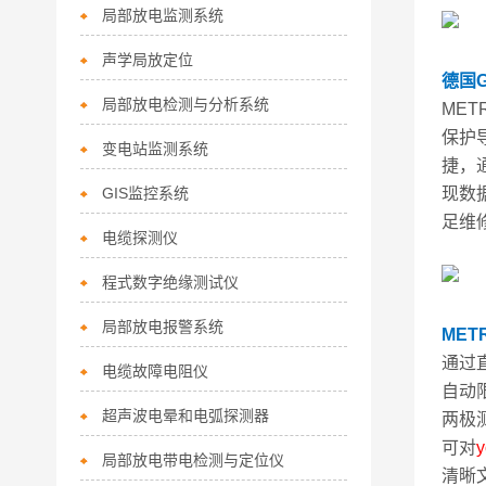
局部放电监测系统
声学局放定位
德国
局部放电检测与分析系统
ME
保护
变电站监测系统
捷，
GIS监控系统
现数
足维
电缆探测仪
程式数字绝缘测试仪
局部放电报警系统
METR
通过
电缆故障电阻仪
自动
超声波电晕和电弧探测器
两极
可对
y
局部放电带电检测与定位仪
清晰文