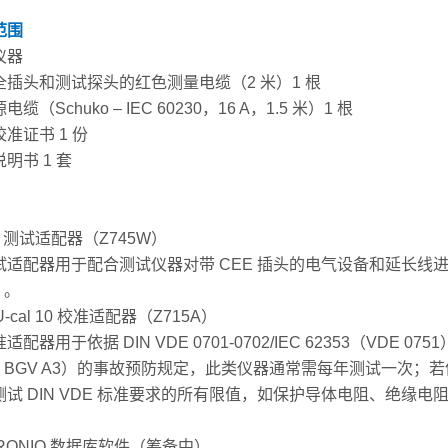
范围
仪器
全插头和测试探头的红色测量电缆（2 米）1 根
缆（Schuko – IEC 60230，16 A，1.5 米）1 根
准证书 1 份
明书 1 套
E 测试适配器（Z745W）
试适配器用于配合测试仪器对带 CEE 插头的电气设备和延长线
）。
U-cal 10 校准适配器（Z715A）
适配器用于依据 DIN VDE 0701-0702/IEC 62353（VD
原 BGV A3）的事故预防规定，此类仪器通常需每年测试一次；若依
测试 DIN VDE 标准要求的所有限值，如保护导体电阻、绝缘电
。
TRONIQ 数据库软件（筹备中）