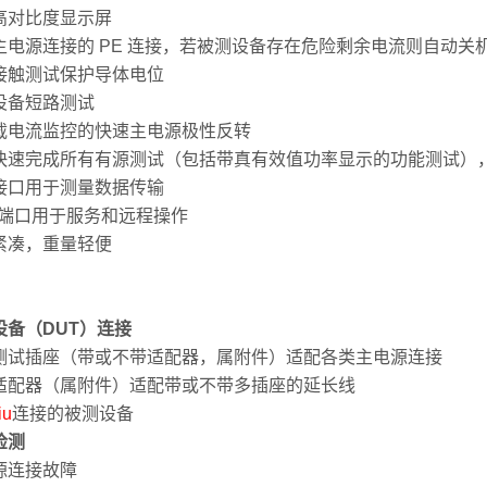
高对比度显示屏
主电源连接的 PE 连接，若被测设备存在危险剩余电流则自动关
接触测试保护导体电位
设备短路测试
载电流监控的快速主电源极性反转
快速完成所有有源测试（包括带真有效值功率显示的功能测试）
接口用于测量数据传输
B 端口用于服务和远程操作
紧凑，重量轻便
设备（DUT）连接
测试插座（带或不带适配器，属附件）适配各类主电源连接
适配器（属附件）适配带或不带多插座的延长线
iu
连接的被测设备
检测
源连接故障