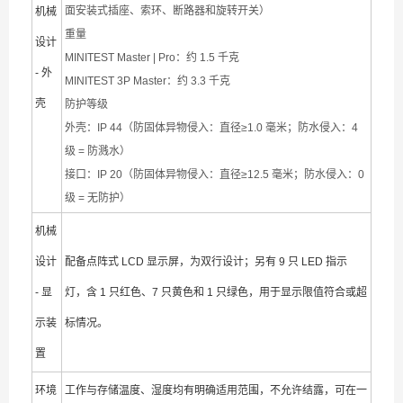
面安装式插座、索环、断路器和旋转开关）
机械
重量
设计
MINITEST Master | Pro：约 1.5 千克
- 外
MINITEST 3P Master：约 3.3 千克
壳
防护等级
外壳：IP 44（防固体异物侵入：直径≥1.0 毫米；防水侵入：4
级 = 防溅水）
接口：IP 20（防固体异物侵入：直径≥12.5 毫米；防水侵入：0
级 = 无防护）
机械
设计
配备点阵式 LCD 显示屏，为双行设计；另有 9 只 LED 指示
- 显
灯，含 1 只红色、7 只黄色和 1 只绿色，用于显示限值符合或超
示装
标情况。
置
环境
工作与存储温度、湿度均有明确适用范围，不允许结露，可在一