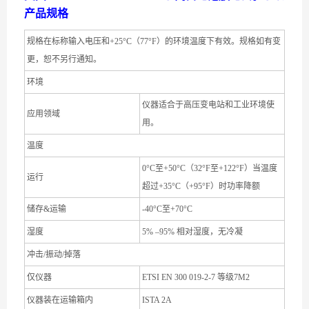
产品规格
规格在标称输入电压和+25°C（77°F）的环境温度下有效。规格如有变
更，恕不另行通知。
环境
仪器适合于高压变电站和工业环境使
应用领域
用。
温度
0°C至+50°C（32°F至+122°F）当温度
运行
超过+35°C（+95°F）时功率降额
储存&运输
-40°C至+70°C
湿度
5% –95% 相对湿度，无冷凝
冲击/振动/掉落
仅仪器
ETSI EN 300 019-2-7 等级7M2
仪器装在运输箱内
ISTA 2A