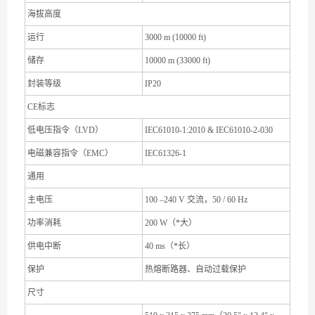
海拔高度
运行
3000 m (10000 ft)
储存
10000 m (33000 ft)
封装等级
IP20
CE标志
低电压指令（LVD）
IEC61010-1:2010 & IEC61010-2-030
电磁兼容指令（EMC）
IEC61326-1
通用
主电压
100 –240 V 交流，50 / 60 Hz
功率消耗
200 W（*大）
供电中断
40 ms（*长）
保护
热熔断路器、自动过载保护
尺寸