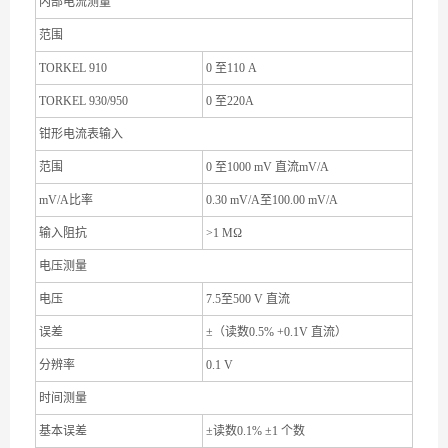
内部电流测量
范围
TORKEL 910
0 至110 A
TORKEL 930/950
0 至220A
钳形电流表输入
范围
0 至1000 mV 直流mV/A
mV/A比率
0.30 mV/A至100.00 mV/A
输入阻抗
>1 MΩ
电压测量
电压
7.5至500 V 直流
误差
±（读数0.5% +0.1V 直流）
分辨率
0.1 V
时间测量
基本误差
±读数0.1% ±1 个数