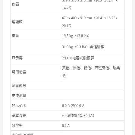
519 x 315 x 375 mm（20.5" x 12.4" x
仪器
14.7"）
670 x 400 x 510 mm（26.4" x 15.7" x
运输箱
20.1"）
重量
19.5 kg（43.0 lbs）
31.9 kg（0.3 lbs）含运输箱
显示屏
7’LCD电容式触摸屏
英语、法语、德语、西班牙语、瑞典
可用语言
语
测量部分
电流测量
显示范围
0.0 至2999.0 A
基本误差
±（读数0.5% +0.1A）
分辨率
0.1 A