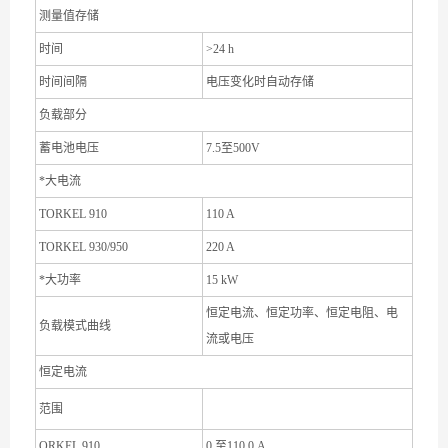
测量值存储
时间
>24 h
时间间隔
电压变化时自动存储
负载部分
蓄电池电压
7.5至500V
*大电流
TORKEL 910
110 A
TORKEL 930/950
220 A
*大功率
15 kW
恒定电流、恒定功率、恒定电阻、电
负载模式曲线
流或电压
恒定电流
范围
ORKEL 910
0 至110.0 A