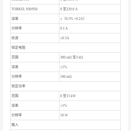
TORKEL 930/950
0 至220.0 A
误差
±（0.5% +0.2A）
分辨率
0.1 A
纹波
±0.5A
恒定电阻
范围
300 mΩ 至3 kΩ
误差
±1%
分辨率
100 mΩ
恒定功率
范围
0 至15 kW
误差
±1%
分辨率
10 W
输入