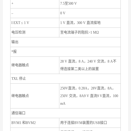
+
7.5至500 V
–
0 V
I EXT ≤ 1 V
1 V 直流，300 V 直流接地
电压检测
至电流端子的阻抗>1 MΩ
输出
*报
28 V 直流，8 A，240 V 交流，8 A不
继电器触点
得连接第二类以上的装置
TXL 停止
250V直流，0.28A，28V直流，8A，
继电器触点
250V 交流，8A9 V 直流9 V直流，100
mA
通信端口
BVM1 和BVM2
用于连接BVM装置的USB接口