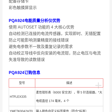
配备存储卡
彩色触摸屏显示
PQA924电能质量分析仪
优势
使用 AUTOSET 功能的 4 大核心优势
自动检测已连接的电流传感器，实现即时、无错配置
防止可能影响测量精度的接线错误
避免电参数不一致及重复记录的需求
自动校正导线中反向安装的电流钳，防止电压与电流
失准导致的读数错误
PQA924订购信息
+
型号
描述
柔性钳形表（6000 安交流），带 5 针连接器，*大
HTFLEX335
电缆直径 174 毫米，4 个
YMETK0042HT0
输入颜色自定义标签套件（符合*标准）