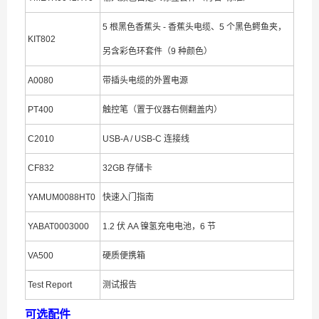
5 根黑色香蕉头 - 香蕉头电缆、5 个黑色鳄鱼夹，
KIT802
另含彩色环套件（9 种颜色）
A0080
带插头电缆的外置电源
PT400
触控笔（置于仪器右侧翻盖内）
C2010
USB-A / USB-C 连接线
CF832
32GB 存储卡
YAMUM0088HT0
快速入门指南
YABAT0003000
1.2 伏 AA 镍氢充电电池，6 节
VA500
硬质便携箱
Test Report
测试报告
可选配件