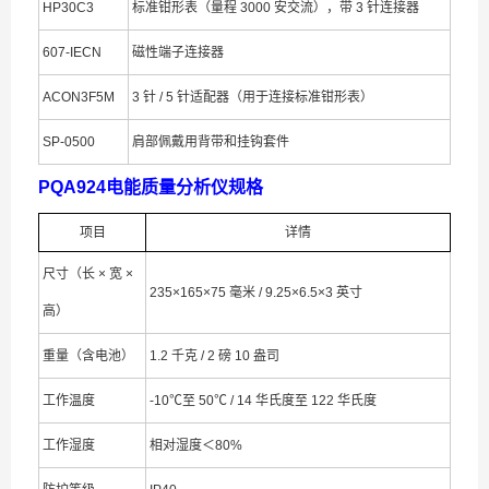
HP30C3
标准钳形表（量程 3000 安交流），带 3 针连接器
607-IECN
磁性端子连接器
ACON3F5M
3 针 / 5 针适配器（用于连接标准钳形表）
SP-0500
肩部佩戴用背带和挂钩套件
PQA924电能质量分析仪规格
项目
详情
尺寸（长 × 宽 ×
235×165×75 毫米 / 9.25×6.5×3 英寸
高）
重量（含电池）
1.2 千克 / 2 磅 10 盎司
工作温度
-10℃至 50℃ / 14 华氏度至 122 华氏度
工作湿度
相对湿度＜80%