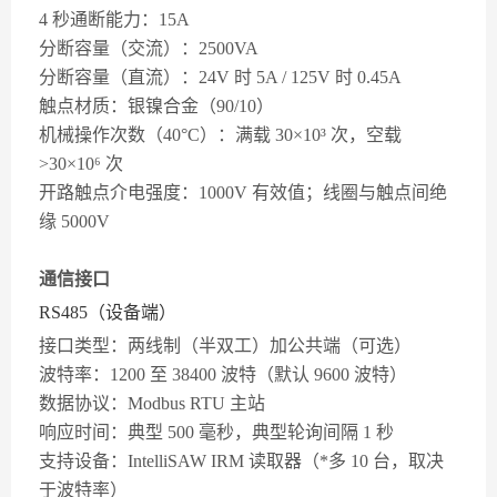
4 秒通断能力：15A
分断容量（交流）：2500VA
分断容量（直流）：24V 时 5A / 125V 时 0.45A
触点材质：银镍合金（90/10）
机械操作次数（40°C）：满载 30×10³ 次，空载
>30×10⁶ 次
开路触点介电强度：1000V 有效值；线圈与触点间绝
缘 5000V
通信接口
RS485（设备端）
接口类型：两线制（半双工）加公共端（可选）
波特率：1200 至 38400 波特（默认 9600 波特）
数据协议：Modbus RTU 主站
响应时间：典型 500 毫秒，典型轮询间隔 1 秒
支持设备：IntelliSAW IRM 读取器（*多 10 台，取决
于波特率）