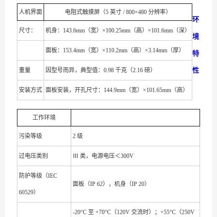
人机界面
电阻式触摸屏（5 英寸 / 800×480 分辨率）
环
尺寸：
机身：143.6mm（宽）×100.25mm（高）×101.6mm（深）
境
面板：153.4mm（宽）×110.2mm（高）×3.14mm（厚）
特
重量
因型号而异，典型值：0.98 千克（2.16 磅）
性
安装方式
面板安装，开孔尺寸：144.9mm（宽）×101.65mm（高）
工作环境
污染等级
2 级
过电压类别
Ⅲ 类，电源电压＜300V
防护等级（IEC
面板（IP 62），机身（IP 20）
60529）
-20°C 至 +70°C（120V 交流时）；+55°C（250V