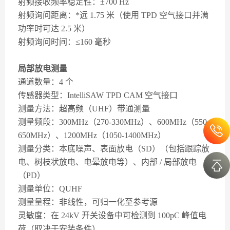
射频接收频率稳定性：±700 Hz
射频询问距离：*远 1.75 米（使用 TPD 空气接口并满
功率时可达 2.5 米）
射频询问时间：≤160 毫秒
局部放电测量
通道数量：4 个
传感器类型：IntelliSAW TPD CAM 空气接口
测量方法：超高频（UHF）带通测量
测量频段：300MHz（270-330MHz）、600MHz（550-
650MHz）、1200MHz（1050-1400MHz）
测量分类：本底噪声、表面放电（SD）（包括跟踪放
电、树枝状放电、电晕放电等）、内部 / 局部放电
（PD）
测量单位：QUHF
测量量程：非线性，可归一化至参考源
灵敏度：在 24kV 开关设备中可检测到 100pC 峰值电
荷（取决于安装条件）