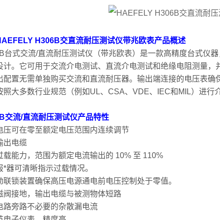
HAEFELY H306B交直流耐压测试仪带兆欧表
产品
概述
06B台式交流/直流耐压测试仪（带兆欧表）是一款高精度台式仪
设计。它可用于交流介电测试、直流介电测试和绝缘电阻测量，并
出配置无需单独购买交流和直流耐压器。输出端连接的电压表确
按照大多数行业规范（例如UL、CSA、VDE、IEC和MIL）进
06B交流/直流耐压测试仪产品特性
电压可在零至额定电压范围内连续调节
输出电缆
载能力，范围为额定电流输出的 10% 至 110%
报*器可清晰指示过载情况。
动联锁装置确保高压电源通电前电压控制处于零值。
磁阀接地，输出电缆与被测物体短路
电路旁路不必要的杂散漏电流
节电子仪表，精度高