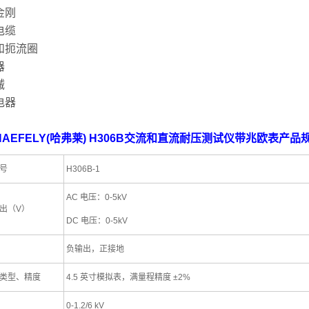
金刚
电缆
和扼流圈
器
械
电器
AEFELY(哈弗莱) H306B交流和直流耐压测试仪带兆欧表产品
号
H306B-1
AC 电压：0-5kV
出（V）
DC 电压：0-5kV
负输出，正接地
类型、精度
4.5 英寸模拟表，满量程精度 ±2%
0-1.2/6 kV