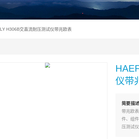
FELY H306B交直流耐压测试仪带兆欧表
HAE
仪带
简要描
带兆欧表
件、组件
压测试仪
服热线联