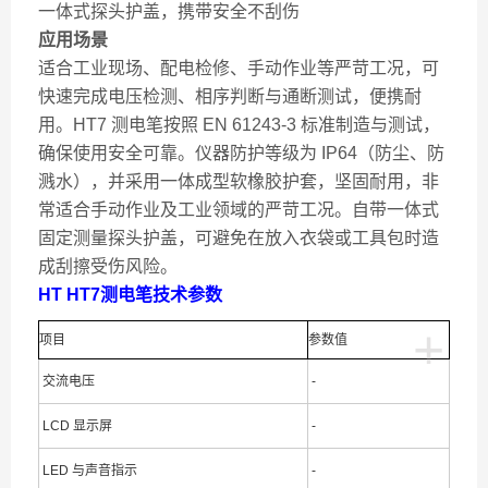
一体式探头护盖，携带安全不刮伤
应用场景
适合工业现场、配电检修、手动作业等严苛工况，可
快速完成电压检测、相序判断与通断测试，便携耐
用。HT7 测电笔按照 EN 61243-3 标准制造与测试，
确保使用安全可靠。仪器防护等级为 IP64（防尘、防
溅水），并采用一体成型软橡胶护套，坚固耐用，非
常适合手动作业及工业领域的严苛工况。自带一体式
固定测量探头护盖，可避免在放入衣袋或工具包时造
成刮擦受伤风险。
HT HT7测电笔技术参数
+
项目
参数值
交流电压
-
LCD 显示屏
-
LED 与声音指示
-