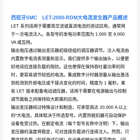
西班牙SMC LET-2000-RDM大电流发生器
产品概述
LET 系列适用于需要高交流或直流电流的测试应用，通常用
于一次电流注入。各型号的发电功率范围为 1,000 至 8,000
VA 或瓦特。
输出电压通过输出变压器初级绕组的调压器调节。注入电流由
内置数字电流表测量和显示。我们提供多个输出抽头，以便更
好地适应连接负载的阻抗。这也使得在保持吞吐量功率的同
时，更容易调节较低的电流。集成数字计时器测量从输出激活
到检测到外部电压或干接点变化的时间，精度为 1 毫秒。某
些 LET 版本配备电动调压器，适用于需要在电源输出与控制
调节面板之间保持较大距离的应用。
输出变压器经过特殊设计和制造，可承受高达 20,000 A 以上
的*大电流，具体取决于所选型号。内置热脱扣器可自动保护
设备免受过热。在额定电流（每个型号名称中注明）下，输出
变压器的温度将稳定，可对连接负载进行连续注入。然而，只
要连接负载（包括测试引线）在设备的输出功率范围内，*可