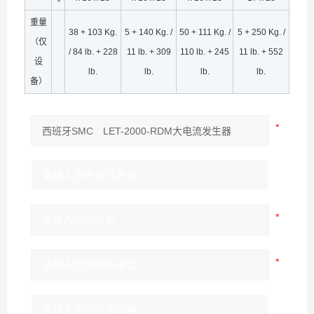
重量
38 + 103 Kg.
5 + 140 Kg. /
50 + 111 Kg. /
5 + 250 Kg. /
（仅
/ 84 lb. + 228
11 lb. + 309
110 lb. + 245
11 lb. + 552
设
lb.
lb.
lb.
lb.
备）