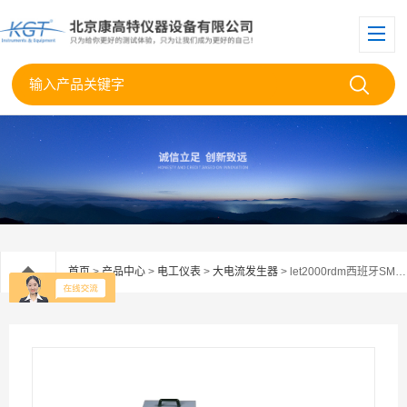
首页
>
产品中心
>
电工仪表
>
大电流发生器
> let2000rdm西班牙SMC LET-2000-RDM大电流发生器