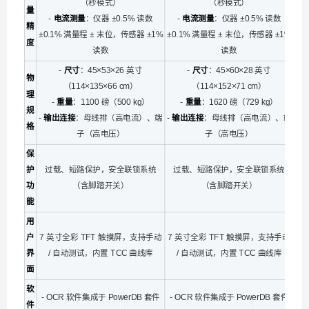
（秒模式）
（秒模式）
量
-
电流测量
：仪器 ±0.5% 读数
-
电流测量
：仪器 ±0.5% 读数
精
±0.1% 满量程 ± 末位，传感器 ±1%
±0.1% 满量程 ± 末位，传感器 ±1%
度
读数
读数
-
尺寸
：45×53×26 英寸
-
尺寸
：45×60×28 英寸
物
（114×135×66 cm）
（114×152×71 cm）
理
-
重量
：1100 磅（500 kg）
-
重量
：1620 磅（729 kg）
规
-
输出连接
：母线排（高电流）、端
-
输出连接
：母线排（高电流）、端
格
子（高电压）
子（高电压）
保
护
过载、短路保护，安全联锁系统
过载、短路保护，安全联锁系统
功
（含脚踏开关）
（含脚踏开关）
能
用
户
7 英寸全彩 TFT 触摸屏，支持手动
7 英寸全彩 TFT 触摸屏，支持手动
界
/ 自动测试，内置 TCC 曲线库
/ 自动测试，内置 TCC 曲线库
面
软
- OCR 软件集成于 PowerDB 套件
- OCR 软件集成于 PowerDB 套件
件