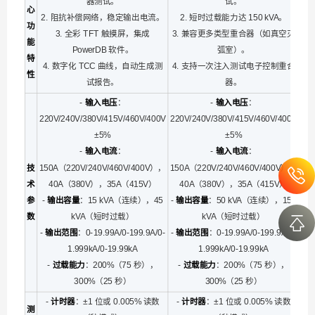
器测试。
试。
心
2. 阻抗补偿网络，稳定输出电流。
2. 短时过载能力达 150 kVA。
功
3. 全彩 TFT 触摸屏，集成
3. 兼容更多类型重合器（如真空灭
能
PowerDB 软件。
弧室）。
特
4. 数字化 TCC 曲线，自动生成测
4. 支持一次注入测试电子控制重合
性
试报告。
器。
-
输入电压
：
-
输入电压
：
220V/240V/380V/415V/460V/400V
220V/240V/380V/415V/460V/400V
±5%
±5%
-
输入电流
：
-
输入电流
：
技
150A（220V/240V/460V/400V），
150A（220V/240V/460V/400V），
术
40A（380V），35A（415V）
40A（380V），35A（415V）
参
-
输出容量
：15 kVA（连续），45
-
输出容量
：50 kVA（连续），150
数
kVA（短时过载）
kVA（短时过载）
-
输出范围
：0-19.99A/0-199.9A/0-
-
输出范围
：0-19.99A/0-199.9A/0-
1.999kA/0-19.99kA
1.999kA/0-19.99kA
-
过载能力
：200%（75 秒），
-
过载能力
：200%（75 秒），
300%（25 秒）
300%（25 秒）
-
计时器
：±1 位或 0.005% 读数
-
计时器
：±1 位或 0.005% 读数
测