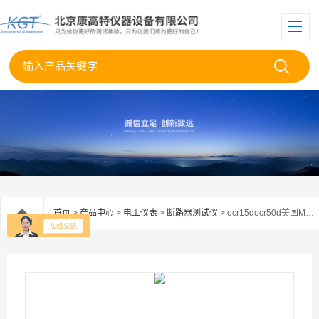
首页
>
产品中心
>
电工仪表
>
断路器测试仪
> ocr15docr50d美国MEGGER OCR15D/OCR50D断路器测试仪