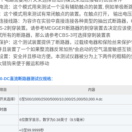
动电流：这个模式用来测试一个没有辅助触点的装置, 例如单极断
闭：这个模式用来测试有常闭触点的装置。在触点打开， 输出电压
出连接线路：为容许在实验中直接连接各种类型的抽出式断路器，CB-
BS-2刺穿装置。请参考MEGGER断路器的刺穿装置去决定应
试所有的断路器，那么请参考CBS-3可选择穿刺装置表
载保护：这个测试装置提供了断路器，过载续电器和保险丝来保
并且装置了一个如果整流器反常加热*会启动的空气温度敏感互锁
观设置：安全并且移动方便。本测试仪器被分为上下两件的粗糙
大链钩来便于搬运和移动
360-DC直流断路器测试仪
规格：
项目
内容
开关选择）
0至500/1000/2500/5000/10,000/25,000/50,000 A dc
时器
6位数字显示，数字为0.38英寸（9.5毫米）
• 0至99.9999秒