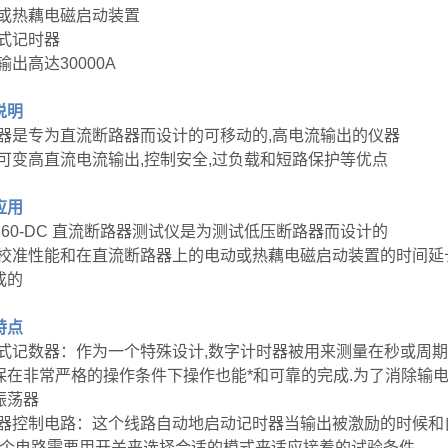
动或热藕电磁启动装置
字式记时器
输出高达30000A
说明
仪器是专为直流断路器而设计的可移动的,高电流输出的仪器
有可变高直流电流输出,控制安全,过负载和短路保护等优点
应用
-360-DC 直流断路器测试仪是为测试低压断路器而设计的
供校准性能和在直流断路器上的电动或热藕电磁启动装置的时间延
成的
特点
字式记数器：作为一个特殊设计,数字计时器被用来测量在秒或周
保在非常严格的操作条件下操作也能*和可靠的完成.为了消除输
振荡器
时器控制电路：这个线路自动地启动记时器当输出被激励的时候和
 这个电路需要用开关来选择合适的模式来适应接着的试验条件