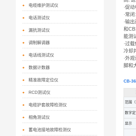
电缆维护测试仪
·促
·常
电话测试仪
·输
和C
漏抗测试仪
能测
调制解调器
·过
冷却
电话线测试仪
·外
脚和
数据计数器
精准故障定位仪
CB-
RCD测试仪
范围（
电缆护套故障检测仪
数字定
相角测试仪
显示
蓄电池接地故障检测仪