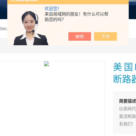
欢迎您！
来自局域网的朋友！有什么可以帮
助您的吗？
360dc美国MEGGER CB-360-DC直流断路器测试仪
美国M
断路
简要描
仪表网代
直流断路
系我们!