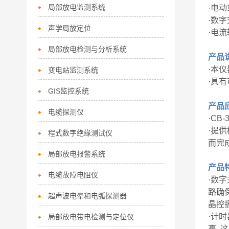
局部放电监测系统
·电
·数
声学局放定位
·电流
局部放电检测与分析系统
产品
·本
变电站监测系统
·具
GIS监控系统
产品
电缆探测仪
·CB
·提
程式数字绝缘测试仪
而完
局部放电报警系统
产品
电缆故障电阻仪
·数
路确
超声波电晕和电弧探测器
晶控
·计
局部放电带电检测与定位仪
高.