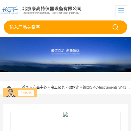
首页
>
产品中心
>
电工仪表
>
微欧计
> 德国GMC-Instruments WR14绕组电阻表微欧计