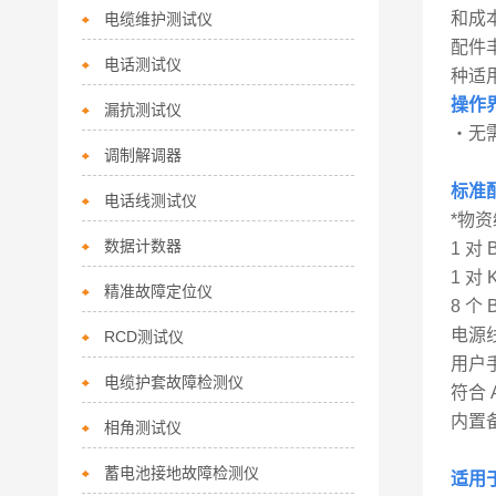
和成
电缆维护测试仪
配件丰
电话测试仪
种适
操作
漏抗测试仪
・无
调制解调器
标准配
电话线测试仪
*物资编
数据计数器
1 对
1 对
精准故障定位仪
8 个 
电源
RCD测试仪
用户
电缆护套故障检测仪
符合 
内置
相角测试仪
蓄电池接地故障检测仪
适用