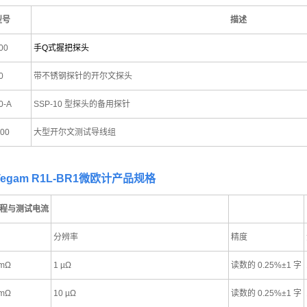
型号
描述
00
手Q
式握把探头
0
带不锈钢探针的开尔文探头
0-A
SSP-10 型探头的备用探针
00
大型开尔文测试导线组
egam R1L-BR1微欧计产品规格
程与测试电流
分辨率
精度
 mΩ
1 µΩ
读数的 0.25%±1 字
 mΩ
10 µΩ
读数的 0.25%±1 字