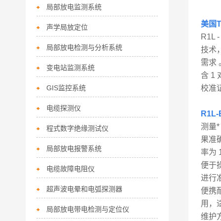
局部放电监测系统
美国T
声学局放定位
R1L
局部放电检测与分析系统
技术
需求 
变电站监测系统
含 1
GIS监控系统
校准证
电缆探测仪
R1L
测量
程式数字绝缘测试仪
果准确
局部放电报警系统
率为 
便于
电缆故障电阻仪
进行
超声波电晕和电弧探测器
便携
用，
局部放电带电检测与定位仪
维护