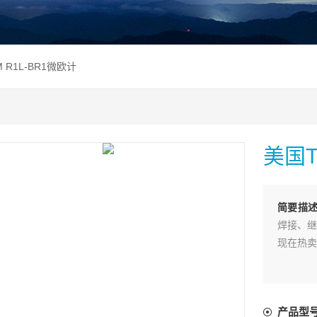
 R1L-BR1微欧计
美国T
简要描
焊接、继
现在热卖
产品型