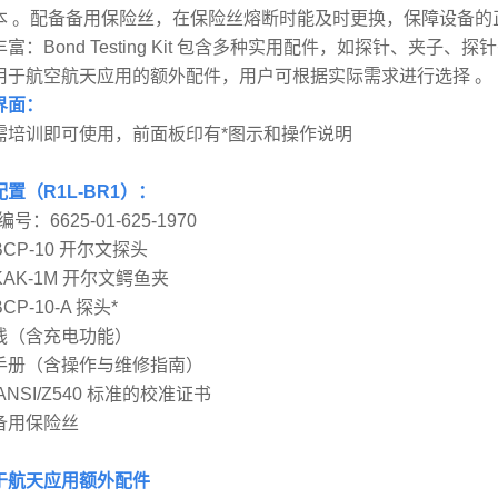
本 。配备备用保险丝，在保险丝熔断时能及时更换，保障设备的
富：Bond Testing Kit 包含多种实用配件，如探针、夹
用于航空航天应用的额外配件，用户可根据实际需求进行选择 。
界面：
需培训即可使用，前面板印有*图示和操作说明
置（R1L-BR1）：
号：6625-01-625-1970
 BCP-10 开尔文探头
 KAK-1M 开尔文鳄鱼夹
BCP-10-A 探头*
线（含充电功能）
手册（含操作与维修指南）
ANSI/Z540 标准的校准证书
备用保险丝
于航天应用额外配件