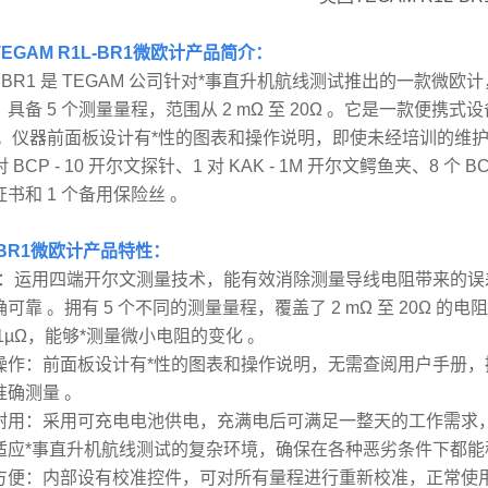
EGAM R1L-BR1微欧计
产品简介：
 - BR1 是 TEGAM 公司针对*事直升机航线测试推出的一款微
，具备 5 个测量量程，范围从 2 mΩ 至 20Ω 。它是一款
。仪器前面板设计有*性的图表和操作说明，即使未经培训的维护人员也能轻松操
 对 BCP - 10 开尔文探针、1 对 KAK - 1M 开尔文鳄鱼夹、8 个 
书和 1 个备用保险丝 。
-BR1微欧计
产品特性：
*：运用四端开尔文测量技术，能有效消除测量导线电阻带来的误差，测
可靠 。拥有 5 个不同的测量量程，覆盖了 2 mΩ 至 20Ω
1µΩ，能够*测量微小电阻的变化 。
操作：前面板设计有*性的图表和操作说明，无需查阅用户手册，
准确测量 。
耐用：采用可充电电池供电，充满电后可满足一整天的工作需求，
适应*事直升机航线测试的复杂环境，确保在各种恶劣条件下都能
方便：内部设有校准控件，可对所有量程进行重新校准，正常使