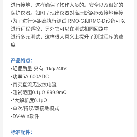
进行接地，这样确保了操作人员的。安全以及很好的
保护仪器。如图呈现出仪器对高压断路器双接地连接
•为了进行远距离执行测试,RMO-G和RMO-D设备可以
进行远程遥控，另外它可以在测试相同回路中
进行多元测试，这样很大意义上提升了测试程序的速
度
产品特点：
•轻便质量-只有11kg/24lbs
•功率5A-600ADC
•真实直流无波纹电流
•测试范围0.1μΩ-999.9mΩ
•*大解析度0.1μΩ
•单次/持续/双接地模式
•DV-Win软件
标准配件：