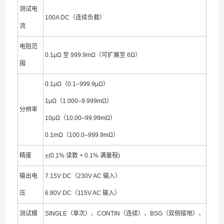
测试电
100A DC（连续负载）
流
电阻范
0.1μΩ 至 999.9mΩ（可扩展至 6Ω）
围
0.1μΩ（0.1–999.9μΩ）
1μΩ（1.000–9.999mΩ）
分辨率
10μΩ（10.00–99.99mΩ）
0.1mΩ（100.0–999.9mΩ）
精度
±(0.1% 读数 + 0.1% 满量程)
输出电
7.15V DC（230V AC 输入）
压
6.80V DC（115V AC 输入）
测试模
SINGLE（单次）、CONTIN（连续）、BSG（双侧接地）、