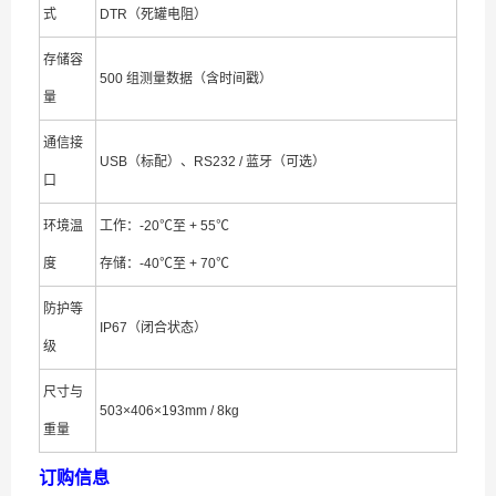
式
DTR（死罐电阻）
存储容
500 组测量数据（含时间戳）
量
通信接
USB（标配）、RS232 / 蓝牙（可选）
口
环境温
工作：-20℃至 + 55℃
度
存储：-40℃至 + 70℃
防护等
IP67（闭合状态）
级
尺寸与
503×406×193mm / 8kg
重量
订购信息