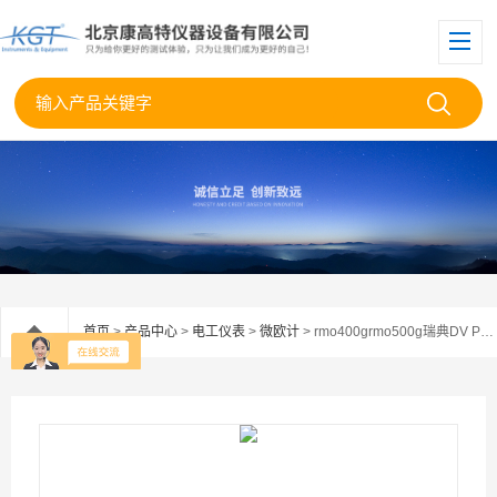
首页
>
产品中心
>
电工仪表
>
微欧计
> rmo400grmo500g瑞典DV POWER RMO400/500G微欧表