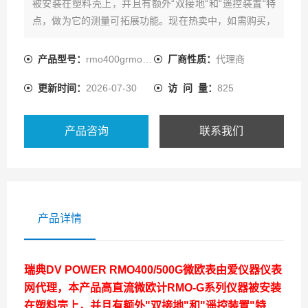
被安装在塑料壳上，并且有额外“双接地“和“遥控装置“特
点，做为它的测量可拓展功能。现在热卖中，如需购买，
可通过ai1718的客服热线联系我们！
产品型号：
rmo400grmo500g
厂商性质：
代理商
更新时间：
2026-07-30
访 问 量：
825
产品咨询
联系我们
产品详情
瑞典DV POWER RMO400/500G微欧表
由爱仪器仪表
网代理，本产品高直流微欧计RMO-G系列仪器被安装
在塑料壳上，并且有额外"双接地"和"遥控装置"特