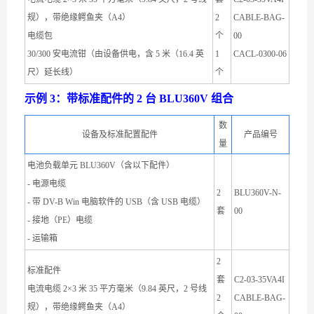
规），带绝缘鳄鱼夹（A4）
2
CABLE-BAG-
电缆包
个
00
30/300 安电流钳（由设备供电，含 5 米（16.4 英
1
CACL-0300-06
尺）延长线）
个
示例 3：带标准配件的 2 台 BLU360V 组合
数
设备及标准配置配件
产品编号
量
电池负载单元 BLU360V（含以下配件）
- 电源电缆
2
BLU360V-N-
- 带 DV-B Win 电脑软件的 USB（含 USB 电缆）
套
00
- 接地（PE）电缆
- 运输箱
2
标准配件
套
C2-03-35VA4I
电流电缆 2×3 米 35 平方毫米（9.84 英尺，2 号线
2
CABLE-BAG-
规），带绝缘鳄鱼夹（A4）