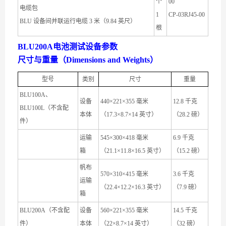
个
00
电缆包
1
CP-03RJ45-00
BLU 设备间并联运行电缆 3 米（9.84 英尺）
根
BLU200A电池测试设备参数
尺寸与重量（Dimensions and Weights）
型号
类别
尺寸
重量
BLU100A、
设备
440×221×355 毫米
12.8 千克
BLU100L（不含配
本体
（17.3×8.7×14 英寸）
（28.2 磅）
件）
运输
545×300×418 毫米
6.9 千克
箱
（21.1×11.8×16.5 英寸）
（15.2 磅）
帆布
570×310×415 毫米
3.6 千克
运输
（22.4×12.2×16.3 英寸）
（7.9 磅）
箱
BLU200A（不含配
设备
560×221×355 毫米
14.5 千克
件）
本体
（22×8.7×14 英寸）
（32 磅）