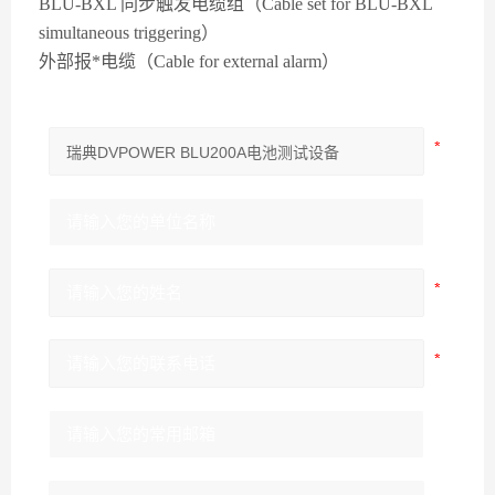
BLU-BXL 同步触发电缆组（Cable set for BLU-BXL
simultaneous triggering）
外部报*电缆（Cable for external alarm）