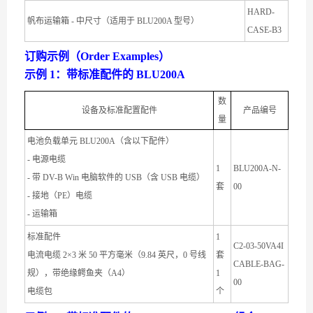
HARD-
帆布运输箱 - 中尺寸（适用于 BLU200A 型号）
CASE-B3
订购示例（Order Examples）
示例 1：带标准配件的 BLU200A
数
设备及标准配置配件
产品编号
量
电池负载单元 BLU200A（含以下配件）
- 电源电缆
1
BLU200A-N-
- 带 DV-B Win 电脑软件的 USB（含 USB 电缆）
套
00
- 接地（PE）电缆
- 运输箱
标准配件
1
C2-03-50VA4I
电流电缆 2×3 米 50 平方毫米（9.84 英尺，0 号线
套
CABLE-BAG-
规），带绝缘鳄鱼夹（A4）
1
00
电缆包
个