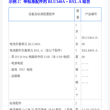
示例 2：带标准配件的 BLU340A + BXL-A 组合
数
设备及标准配置配件
产品编号
量
1
台
1
BLU340A-N-
电池负载单元 BLU340A
台
00
电池额外负载单元 BXL-A（含以下配件）
1
BXL400X-A-
- 带 DV-B Win 电脑软件的 USB（含 USB 电缆）
套
00
- 电源电缆
2
— —
- 接地（PE）电缆
根
— —
- 运输箱
2
— —
根
— —
2
个
标准配件
2
电流电缆 2×3 米 35 平方毫米（9.84 英尺，2 号线
套
C2-03-35VA4I