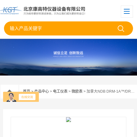
首页
>
产品中心
>
电工仪表
>
微欧表
> 加拿大NDB DRM-1A™/DRM-10A™微欧姆表