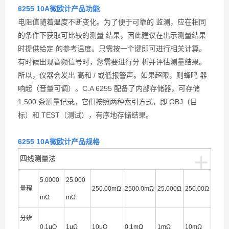
6255 10A微欧计
产品功能
电阻值随着温度不断变化。为了便于可靠的 监测，应在相同
的条件下获取可比较的测量 结果，因此建议在出示测量结果
时提供给定 的参考温度。只需按一个键即可进行相关计算。
有时候出现音频信号时，您需要进行分 析并评估测量结果。
所以，仪器会发出 高和 / 或低报警声。如果超限，则蜂鸣 器
响起（音量可调）。
C.A 6255 配备了内部存储器，可存储
1,500 条测量记录。它们按照两种索引方式，即 OBJ（目
标）和 TEST（测试），有序地存储结果。
6255 10A微欧计
产品规格
+
四线测量法
5.0000
25.000
量程
250.00mΩ
2500.0mΩ
25.000Ω
250.00Ω
mΩ
mΩ
分辨
0.1μQ
1μΩ
10μQ
0.1mΩ
1mΩ
10mΩ