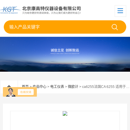
首页
>
产品中心
>
电工仪表
>
微欧计
> ca6255法国CA 6255 适用于各种环境的10A微欧计