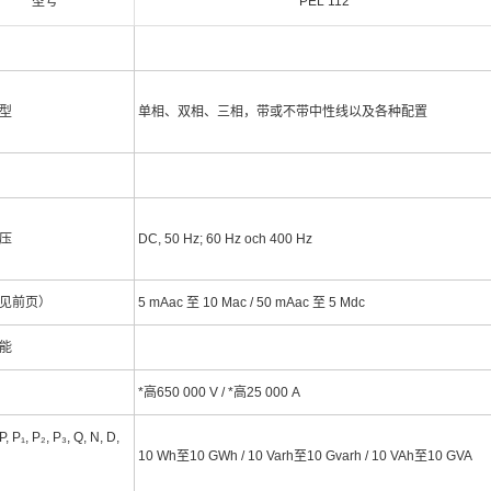
型号
PEL 112
型
单相、双相、三相，带或不带中性线以及各种配置
压
DC, 50 Hz; 60 Hz och 400 Hz
见前页）
5 mAac 至 10 Mac / 50 mAac 至 5 Mdc
能
*高650 000 V / *高25 000 A
P₁, P₂, P₃, Q, N, D,
10 Wh至10 GWh / 10 Varh至10 Gvarh / 10 VAh至10 GVA