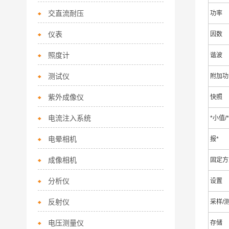
交直流耐压
功率
仪表
因数
照度计
谐波
测试仪
附加功
紫外成像仪
快照
电流注入系统
*小值/
电晕相机
报*
成像相机
固定方
分析仪
设置
反射仪
采样/
电压测量仪
存储