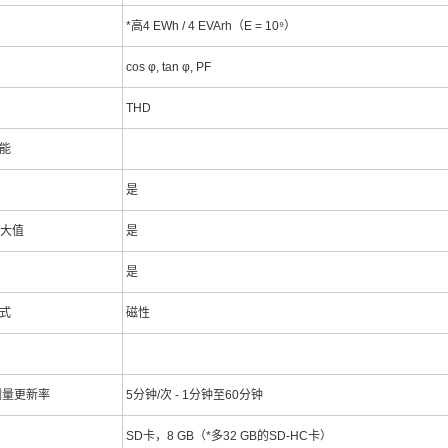
*高4 EWh / 4 EVArh（E = 10⁹）
cos φ, tan φ, PF
THD
能
是
*大值
是
是
式
磁性
测量更新率
5分钟/次 - 1分钟至60分钟
SD卡，8 GB（*多32 GB的SD-HC卡）