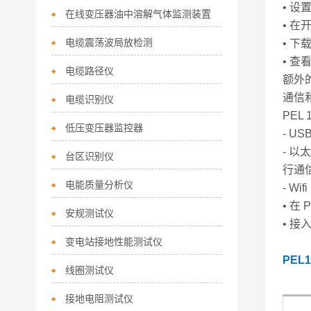
• 设
在线变压器油中溶解气体监测装置
• 
电缆震荡波局放检测
• 下
• 
电缆路径仪
额外的
通信
电缆识别仪
PEL
低压变压器监控器
- U
- 以
台区识别仪
行通
电能质量分析仪
- W
• 在
安规测试仪
• 接
变电站接地性能测试仪
PEL
线圈测试仪
接地电阻测试仪