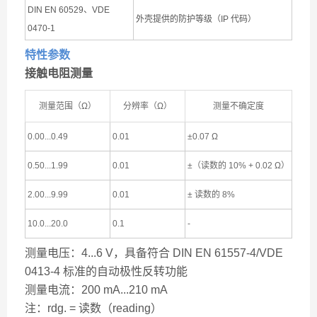
DIN EN 60529、VDE
外壳提供的防护等级（IP 代码）
0470-1
特性参数
接触电阻测量
测量范围（Ω）
分辨率（Ω）
测量不确定度
0.00...0.49
0.01
±0.07 Ω
0.50...1.99
0.01
±（读数的 10% + 0.02 Ω）
2.00...9.99
0.01
± 读数的 8%
10.0...20.0
0.1
-
测量电压：4...6 V，具备符合 DIN EN 61557-4/VDE
0413-4 标准的自动极性反转功能
测量电流：200 mA...210 mA
注：rdg. = 读数（reading）