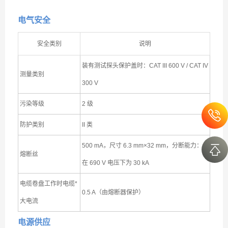
电气安全
安全类别
说明
装有测试探头保护盖时：CAT III 600 V / CAT IV
测量类别
300 V
污染等级
2 级
防护类别
II 类
500 mA，尺寸 6.3 mm×32 mm，分断能力：
熔断丝
在 690 V 电压下为 30 kA
电缆卷盘工作时电缆*
0.5 A（由熔断器保护）
大电流
电源供应