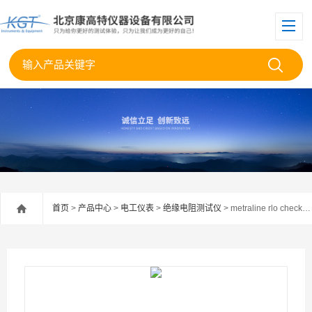
首页
>
产品中心
>
电工仪表
>
绝缘电阻测试仪
> metraline rlo check德国GMC RLO CHECK 数字低电阻测试表