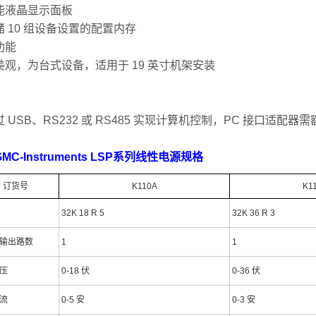
能液晶显示面板
储 10 组设备设置的配置内存
功能
美观，为台式设备，适用于 19 英寸机架安装
 USB、RS232 或 RS485 实现计算机控制，PC 接口适配器
MC-Instruments LSP系列线性电源规格
订货号
K110A
K1
32K 18 R 5
32K 36 R 3
输出路数
1
1
压
0-18 伏
0-36 伏
流
0-5 安
0-3 安