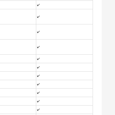
✔️
✔️
✔️
✔️
✔️
✔️
✔️
✔️
✔️
✔️
✔️