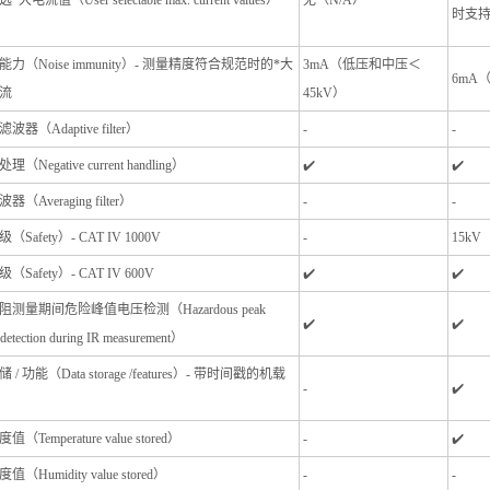
大电流值（User selectable max. current values）
无（N/A）
时支持
力（Noise immunity）- 测量精度符合规范时的*大
3mA（低压和中压＜
6mA
流
45kV）
器（Adaptive filter）
-
-
（Negative current handling）
✔️
✔️
（Averaging filter）
-
-
Safety）- CAT IV 1000V
-
15kV
Safety）- CAT IV 600V
✔️
✔️
测量期间危险峰值电压检测（Hazardous peak
✔️
✔️
 detection during IR measurement）
/ 功能（Data storage /features）- 带时间戳的机载
-
✔️
（Temperature value stored）
-
✔️
（Humidity value stored）
-
-