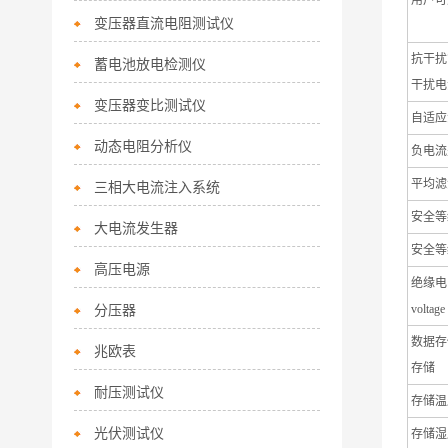
用户可选*
变压器直流电阻测试仪
抗干扰能
蓄电池放电检测仪
干扰电
变压器变比测试仪
自适应滤波
动态电阻分析仪
负电流处理
平均滤波器
三相大电流注入系统
安全等级（
大电流发生器
安全等级（
高压电源
绝缘电阻
分压器
voltage
数据存储 
兆欧表
存储
耐压测试仪
存储温度值
光伏测试仪
存储湿度值