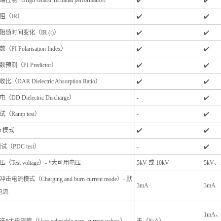
能（High Guard Terminal performance）
✔️
✔️
阻（IR）
✔️
✔️
阻随时间变化（IR (t)）
✔️
✔️
PI Polarisation Index）
✔️
✔️
预测（PI Predictor）
✔️
✔️
（DAR Dielectric Absorption Ratio）
✔️
✔️
DD Dielectric Discharge）
-
✔️
（Ramp test）
-
✔️
t 模式
✔️
✔️
试（PDC test）
-
✔️
（Test voltage）- *大可用电压
5kV 或 10kV
5kV、1
电流模式（Charging and burn current mode）- 默
3mA
3mA
电流
1mA