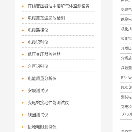
高保护端性
在线变压器油中溶解气体监测装置
绝缘电
电缆震荡波局放检测
绝缘电
极化指数（
电缆路径仪
极化指数
电缆识别仪
介质吸收比
低压变压器监控器
介质放电（
台区识别仪
斜坡测试
RE>Ac
电能质量分析仪
PDC 测
安规测试仪
测试电压
变电站接地性能测试仪
充电和冲击
线圈测试仪
认*大
接地电阻测试仪