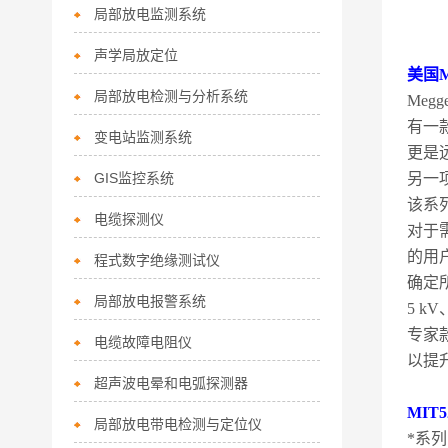
局部放电监测系统
声学局放定位
美国M
局部放电检测与分析系统
Meg
有一
变电站监测系统
更是
GIS监控系统
另一
该系
电缆探测仪
对于
的用
程式数字绝缘测试仪
确定
局部放电报警系统
5 k
专家
电缆故障电阻仪
以提
超声波电晕和电弧探测器
MIT
局部放电带电检测与定位仪
*系列