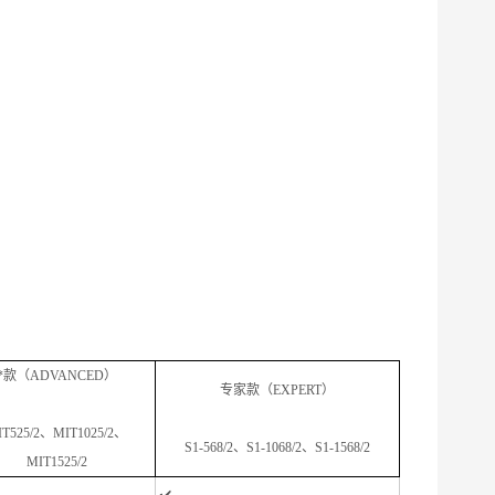
*款（ADVANCED）
专家款（EXPERT）
IT525/2、MIT1025/2、
S1-568/2、S1-1068/2、S1-1568/2
MIT1525/2