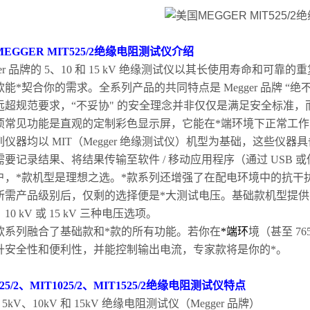
EGGER MIT525/2绝缘电阻测试仪
介绍
ger 品牌的 5、10 和 15 kV 绝缘测试仪以其长使用寿命和
款能*契合你的需求。全系列产品的共同特点是 Megger 品牌 
远超规范要求，“不妥协" 的安全理念并非仅仅是满足安全标准
项常见功能是直观的定制彩色显示屏，它能在*端环境下正常工
列仪器均以 MIT（Megger 绝缘测试仪）机型为基础，这些
需要记录结果、将结果传输至软件 / 移动应用程序（通过 USB
户，*款机型是理想之选。*款系列还增强了在配电环境中的抗干
所需产品级别后，仅剩的选择便是*大测试电压。基础款机型提供 5 k
V、10 kV 或 15 kV 三种电压选项。
款系列融合了基础款和*款的所有功能。若你在
*端
环
境（甚至 7
升安全性和便利性，并能控制输出电流，专家款将是你的*。
525/2、MIT1025/2、MIT1525/2绝缘电阻测试仪
特点
 5kV、10kV 和 15kV 绝缘电阻测试仪（Megger 品牌）