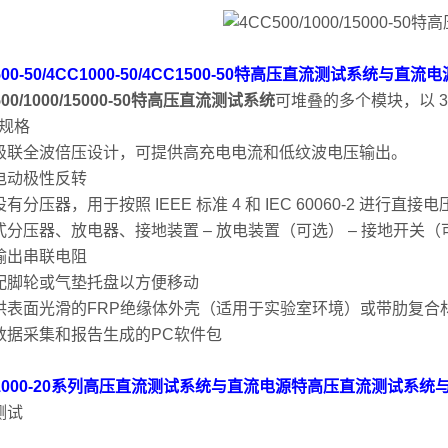
500-50/4CC1000-50/4CC1500-50特高压直流测试系统与直
500/1000/15000-50特高压直流测试系统
可堆叠的多个模块，以 30
D规格
级联全波倍压设计，可提供高充电电流和低纹波电压输出。
电动极性反转
有分压器，用于按照 IEEE 标准 4 和 IEC 60060-2 进行直接
式分压器、放电器、接地装置 – 放电装置（可选） – 接地开关（
输出串联电阻
配脚轮或气垫托盘以方便移动
供表面光滑的FRP绝缘体外壳（适用于实验室环境）或带肋复合
数据采集和报告生成的PC软件包
C1000-20系列高压直流测试系统与直流电源特高压直流测试系
测试