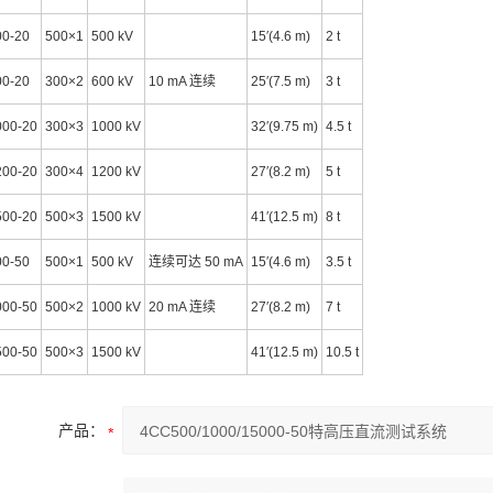
0-20
500×1
500 kV
15′(4.6 m)
2 t
0-20
300×2
600 kV
10 mA 连续
25′(7.5 m)
3 t
00-20
300×3
1000 kV
32′(9.75 m)
4.5 t
00-20
300×4
1200 kV
27′(8.2 m)
5 t
00-20
500×3
1500 kV
41′(12.5 m)
8 t
0-50
500×1
500 kV
连续可达 50 mA
15′(4.6 m)
3.5 t
00-50
500×2
1000 kV
20 mA 连续
27′(8.2 m)
7 t
00-50
500×3
1500 kV
41′(12.5 m)
10.5 t
产品：