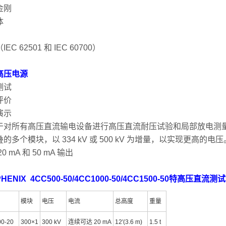
金刚
体
EC 62501 和 IEC 60700）
高压电源
测试
评价
演示
于对所有高压直流输电设备进行高压直流耐压试验和局部放电测
的多个模块，以 334 kV 或 500 kV 为增量，以实现更高的电压
0 mA 和 50 mA 输出
HENIX 4CC500-50/4CC1000-50/4CC1500-50特高压直
模块
电压
电流
总高度
重量
0-20
300×1
300 kV
连续可达 20 mA
12′(3.6 m)
1.5 t