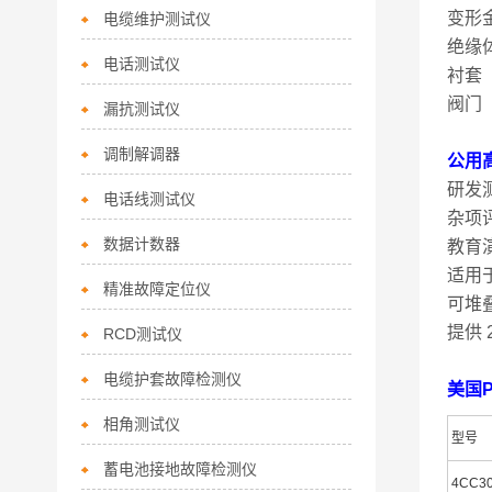
变形
电缆维护测试仪
绝缘
电话测试仪
衬套
阀门（I
漏抗测试仪
调制解调器
公用
研发
电话线测试仪
杂项
数据计数器
教育
适用
精准故障定位仪
可堆叠
提供 2
RCD测试仪
电缆护套故障检测仪
美国P
相角测试仪
型号
蓄电池接地故障检测仪
4CC30