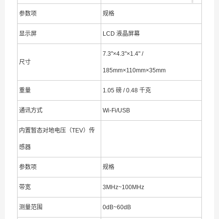
参数项
规格
显示屏
LCD 液晶屏幕
7.3"×4.3"×1.4" /
尺寸
185mm×110mm×35mm
重量
1.05 磅 / 0.48 千克
通讯方式
Wi-Fi/USB
内置暂态对地电压（TEV）传
感器
参数项
规格
带宽
3MHz~100MHz
测量范围
0dB~60dB