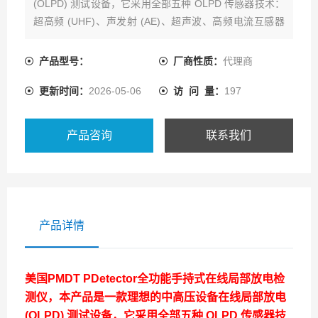
(OLPD) 测试设备，它采用全部五种 OLPD 传感器技术：
超高频 (UHF)、声发射 (AE)、超声波、高频电流互感器
(HFCT) 和瞬态接地电压 (TEV)。PMDT PDetector手持式
在线局部放电检测仪现在热卖中，如需购买，可通过客服
产品型号：
厂商性质：
代理商
热线联系我们！
更新时间：
2026-05-06
访 问 量：
197
产品咨询
联系我们
产品详情
美国PMDT
PDetector全功能手持式在线局部放电检
测仪，本产品是一款理想的中高压设备在线局部放电
(OLPD) 测试设备，它采用全部五种 OLPD 传感器技