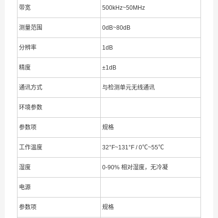
带宽
500kHz~50MHz
测量范围
0dB~80dB
分辨率
1dB
精度
±1dB
通讯方式
与检测单元无线通讯
环境参数
参数项
规格
工作温度
32°F~131°F / 0℃~55℃
湿度
0-90% 相对湿度，无冷凝
电源
参数项
规格