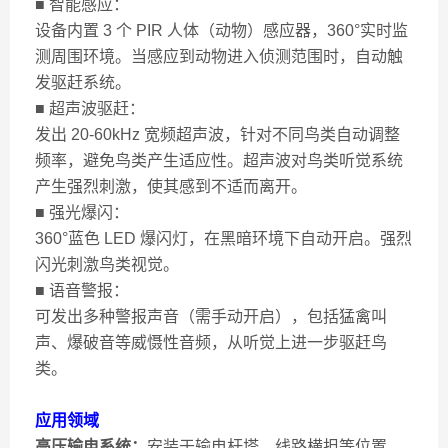
■ 智能感应：
设备内置 3 个 PIR 人体（动物）感应器，360°实时监
测周围环境。当感应到动物进入侦测范围时，自动触
发驱赶系统。
■ 超声波驱赶：
发出 20-60kHz 宽频超声波，针对不同鸟类自动调整
频率，避免鸟类产生适应性。超声波对鸟类听觉系统
产生强烈刺激，使其感到不适而离开。
■ 强光爆闪：
360°蓝色 LED 爆闪灯，在黑暗环境下自动开启。强烈
闪光刺激鸟类视觉。
■ 语音警报：
可发出多种警报声音（需手动开启），包括猛禽叫
声、爆破音等威慑性音频，从听觉上进一步驱赶鸟
类。
应用领域
高压输电系统：
安装于输电杆塔、线路横担等位置，