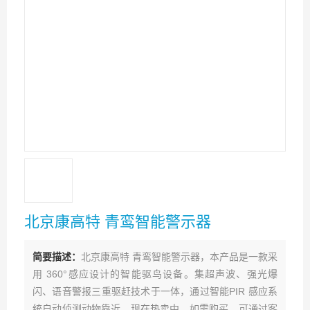
北京康高特 青鸾智能警示器
简要描述：
北京康高特 青鸾智能警示器，本产品是一款采
用 360°感应设计的智能驱鸟设备。集超声波、强光爆
闪、语音警报三重驱赶技术于一体，通过智能PIR 感应系
统自动侦测动物靠近，现在热卖中，如需购买，可通过客