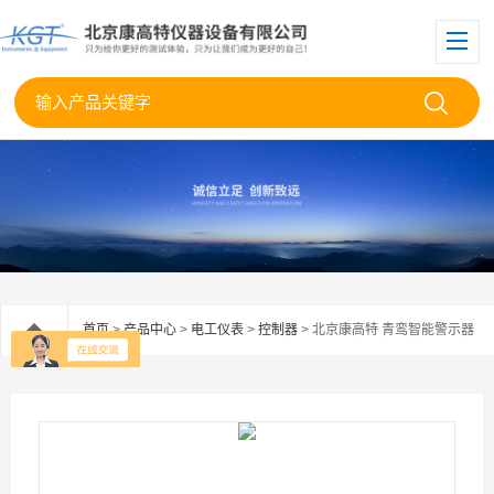
首页
>
产品中心
>
电工仪表
>
控制器
> 北京康高特 青鸾智能警示器