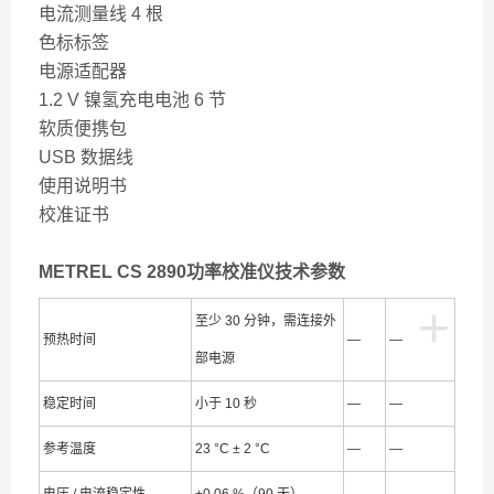
电流测量线 4 根
色标标签
电源适配器
1.2 V 镍氢充电电池 6 节
软质便携包
USB 数据线
使用说明书
校准证书
METREL CS 2890功率校准仪技术参数
+
至少 30 分钟，需连接外
预热时间
—
—
部电源
稳定时间
小于 10 秒
—
—
参考温度
23 °C ± 2 °C
—
—