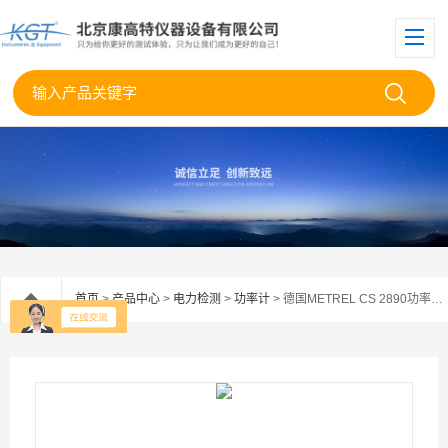
首页
>
产品中心
>
电力检测
>
功率计
> 德国METREL CS 2890功率校准仪