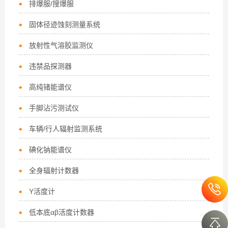
排爆服/搜爆服
固体径迹蚀刻测量系统
放射性气溶胶监测仪
违禁品探测器
高纯锗能谱仪
手脚沾污测试仪
车辆/行人辐射监测系统
碘化钠能谱仪
全身辐射计数器
Y活度计
低本底αβ活度计数器